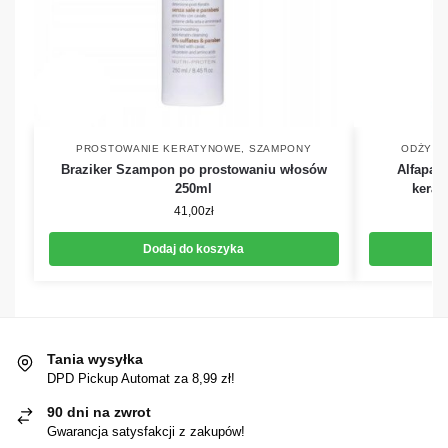
PROSTOWANIE KERATYNOWE
,
SZAMPONY
ODŻYWK
Braziker Szampon po prostowaniu włosów
Alfapar
250ml
kerat
41,00
zł
Dodaj do koszyka
Tania wysyłka
DPD Pickup Automat za 8,99 zł!
90 dni na zwrot
Gwarancja satysfakcji z zakupów!