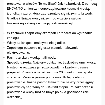
prostowania włosów. To możliwe? Jak najbardziej. Z pomocą
ENCANTO zmienisz nieuporządkowane kosmyki kreując
jednolitą fryzurę, która zaprezentuje się niczym tafla wody.
Gładkie i lśniące włosy niczym po wizycie z salonu
fryzjerskiego staną się Twoją codziennością!
W zestawie znajdziemy szampon i preparat do wykonania
zabiegu,
Włosy są lśniące i maksymalnie gładkie,
Zapobiega puszeniu się oraz plątaniu, falowaniu i
elektryzowaniu,
Pasma zyskują wygląd tafli wody.
Sposób użycia:
Najpierw dokładnie, trzykrotnie umyj włosy.
Następnie rozczesz je i rozprowadź na każdym pasmie
preparat. Pozostaw na włosach na 20 minut i przystąp do
suszenia. Znów – pasmo po pasmie. Kolejny etap to
prostowanie. Każde pasmo kilkakrotnie należy przeciągnąć
prostownicą nagrzaną do 215-230 stopni. Po zakończeniu
prostowania włosy można umyć po ok 3 godzinach (nie
wcześniej).