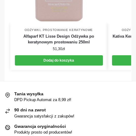
ODŻYWKI
,
PROSTOWANIE KERATYNOWE
ODŻYWK
Alfaparf KT Lisse Design Odżywka po
Kativa Kera
keratynowym prostowaniu 250ml
51,30
zł
Dodaj do koszyka
Tania wysyłka
DPD Pickup Automat za 8,99 zł!
90 dni na zwrot
Gwarancja satysfakcji z zakupów!
Gwarancja oryginalności
Produkty prosto od producentów!