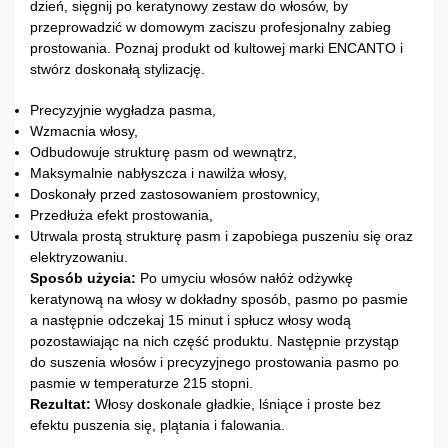
dzień, sięgnij po keratynowy zestaw do włosów, by
przeprowadzić w domowym zaciszu profesjonalny zabieg
prostowania. Poznaj produkt od kultowej marki ENCANTO i
stwórz doskonałą stylizację.
Precyzyjnie wygładza pasma,
Wzmacnia włosy,
Odbudowuje strukturę pasm od wewnątrz,
Maksymalnie nabłyszcza i nawilża włosy,
Doskonały przed zastosowaniem prostownicy,
Przedłuża efekt prostowania,
Utrwala prostą strukturę pasm i zapobiega puszeniu się oraz
elektryzowaniu.
Sposób użycia:
Po umyciu włosów nałóż odżywkę
keratynową na włosy w dokładny sposób, pasmo po pasmie
a następnie odczekaj 15 minut i spłucz włosy wodą
pozostawiając na nich część produktu. Następnie przystąp
do suszenia włosów i precyzyjnego prostowania pasmo po
pasmie w temperaturze 215 stopni.
Rezultat:
Włosy doskonale gładkie, lśniące i proste bez
efektu puszenia się, plątania i falowania.