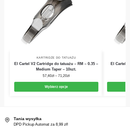
KARTRIDŻE DO TATUAŻU
El Cartel V2 Cartridge do tatuażu – RM – 0.35 –
El Cartel 
Medium Taper – 10szt.
0.
57,40
zł
–
71,20
zł
Wybierz opcje
Tania wysyłka
DPD Pickup Automat za 8,99 zł!