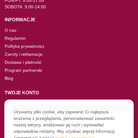
PON-PT: 9:00-17:00
SOBOTA: 9:00-14:00
INFORMACJE
O nas
Regulamin
Polityka prywatności
Zwroty i reklamacje
Dostawa i płatność
Program partnerski
Blog
TWOJE KONTO
Moje konto
Nie pamiętasz hasła?
Używamy pliki cookie, aby zapewnić Ci najlepsze
wrażenia z przeglądania, personalizować zawartość
Twoje zamówienia
naszej witryny, analizować jej ruch i wyświetlać
odpowiednie reklamy. Aby uzyskać więcej informacji,
NASZE SOCIALE
zapoznaj się z naszą
polityką prywatności
.