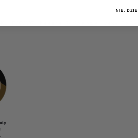
NIE, DZIĘ
SKU:
ECO0007
Kategoria:
Rozświetlacze
Marka:
EcoCer
ity
r
o