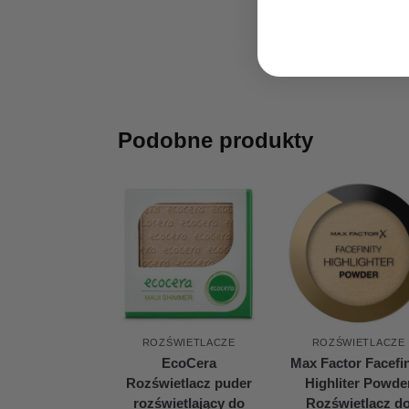
Podobne produkty
ROZŚWIETLACZE
ROZŚWIETLACZE
EcoCera
Max Factor Facefin
Rozświetlacz puder
Highliter Powde
rozświetlający do
Rozświetlacz d