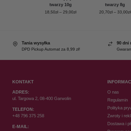
twarzy 10g
twarzy 8g
18,50
zł
–
29,00
zł
20,70
zł
–
33,00
zł
Tania wysyłka
90 dni
DPD Pickup Automat za 8,99 zł!
Gwaranc
KONTAKT
INFORMAC
ADRES:
O nas
ul. Targowa 2, 08-400 Garwolin
Regulamin
Polityka pry
TELEFON:
+48 796 375 258
Zwroty i rek
Dostawa i p
E-MAIL: