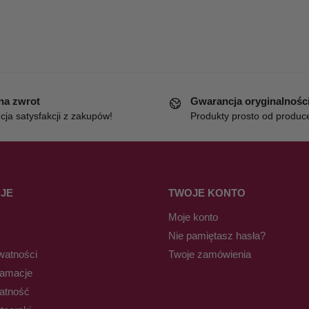
 na zwrot
Gwarancja oryginalnośc
ja satysfakcji z zakupów!
Produkty prosto od produc
JE
TWOJE KONTO
Moje konto
Nie pamiętasz hasła?
watności
Twoje zamówienia
lamacje
łatność