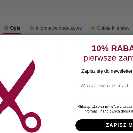
Opis
Informacje dodatkowe
Opinie klientów
E ROZŚWIETLACZ DO TWARZY 5g
10% RAB
pierwsze zam
 z lukrecji o właściwościach nawilżających, pielęgnujących i 
datkiem witaminy E i pigmentów mineralnych. Produkt o subteln
Zapisz się do newslettera
asku i odświeżenia,
E-mail
 nosa, łuku kupidyna,
ji,
Klikając
„Zapisz mnie”,
wyrażasz 
informacji handlowych drogą m
busowej Ecocera.
ZAPISZ M