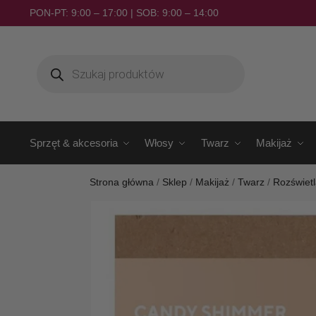
PON-PT: 9:00 – 17:00 | SOB: 9:00 – 14:00
Sprzęt & akcesoria
Włosy
Twarz
Makijaż
Strona główna
/
Sklep
/
Makijaż
/
Twarz
/
Rozświet