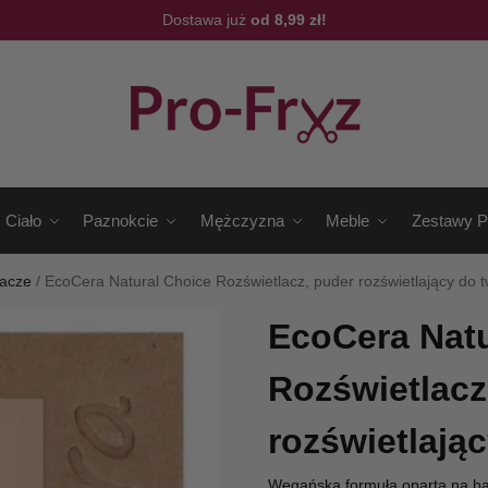
Dostawa już
od 8,99 zł!
Ciało
Paznokcie
Mężczyzna
Meble
Zestawy P
lacze
/
EcoCera Natural Choice Rozświetlacz, puder rozświetlający do 
EcoCera Natu
Rozświetlacz
rozświetlają
Wegańska formuła oparta na bazi