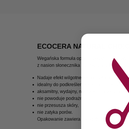
ECOCERA NATURAL CHOIC
Wegańska formuła oparta na bazie ekstraktu
z nasion słonecznika i wosku carnauba, z do
Nadaje efekt wilgotnej skóry, naturalnego bl
idealny do podkreślenia kości policzkowych,
aksamitny, wydajny, niezwykle łatwy w aplikac
nie powoduje podrażnień,
nie przesusza skóry,
nie zatyka porów.
Opakowanie zawiera wkład do Kasetki Bam