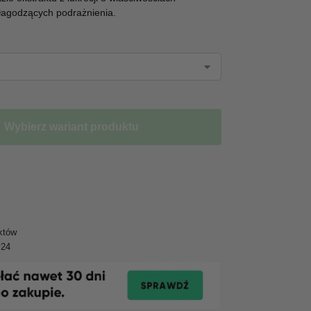
 łagodzących podrażnienia.
Wybierz wariant produktu
któw
y24