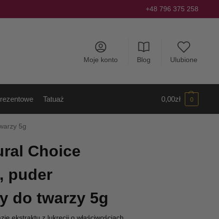
+48 796 375 258
Moje konto
Blog
Ulubione
rezentowe
Tatuaż
0,00
zł
0
twarzy 5g
ral Choice
, puder
cy do twarzy 5g
e ekstraktu z lukrecji o właściwościach