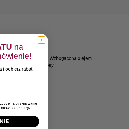
ATU
na
ówienie!
łagodzących podrażnienia. Wzbogacona olejem
ym zapachu białej herbaty.
 i odbierz rabat!
zgodę na otrzymywanie
ailową od Pro-Fryz.
NIE