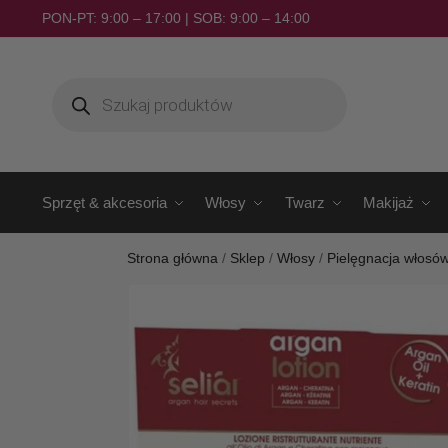
PON-PT: 9:00 – 17:00 | SOB: 9:00 – 14:00
Sprzęt & akcesoria
Włosy
Twarz
Makijaż
Strona główna
/
Sklep
/
Włosy
/
Pielęgnacja włosó