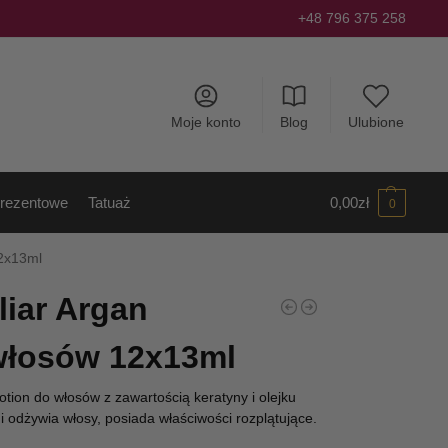
+48 796 375 258
Moje konto
Blog
Ulubione
rezentowe
Tatuaż
0,00
zł
0
12x13ml
liar Argan
włosów 12x13ml
otion do włosów z zawartością keratyny i olejku
 odżywia włosy, posiada właściwości rozplątujące.