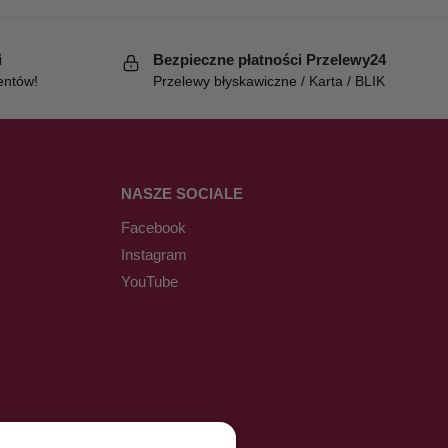
i
Bezpieczne płatności Przelewy24
entów!
Przelewy błyskawiczne / Karta / BLIK
NASZE SOCIALE
Facebook
Instagram
YouTube