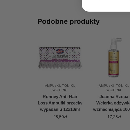
Podobne produkty
AMPUŁKI, TONIKI,
AMPUŁKI, TONIKI,
WCIERKI
WCIERKI
Ronney Anti-Hair
Joanna Rzepa
Loss Ampułki przeciw
Wcierka odżywk
wypadaniu 12x10ml
wzmacniająca 10
28,50
zł
17,25
zł