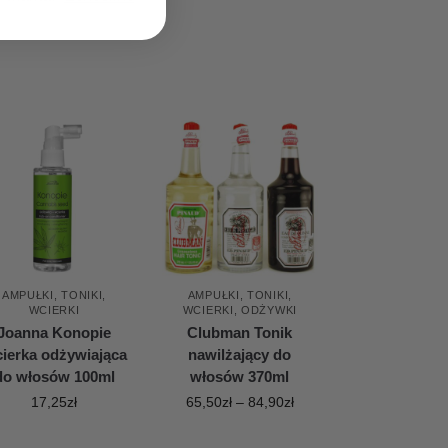
AMPUŁKI, TONIKI,
AMPUŁKI, TONIKI,
WCIERKI
WCIERKI
,
ODŻYWKI
Joanna Konopie
Clubman Tonik
ierka odżywiająca
nawilżający do
do włosów 100ml
włosów 370ml
17,25
zł
65,50
zł
–
84,90
zł