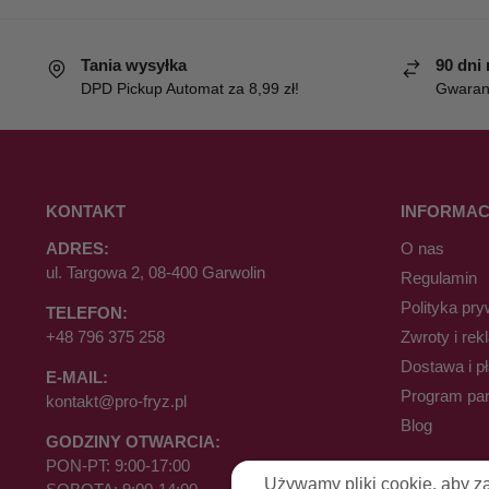
Tania wysyłka
90 dni
DPD Pickup Automat za 8,99 zł!
Gwaranc
KONTAKT
INFORMAC
ADRES:
O nas
ul. Targowa 2, 08-400 Garwolin
Regulamin
Polityka pry
TELEFON:
+48 796 375 258
Zwroty i rek
Dostawa i p
E-MAIL:
Program par
kontakt@pro-fryz.pl
Blog
GODZINY OTWARCIA:
PON-PT: 9:00-17:00
Używamy pliki cookie, aby z