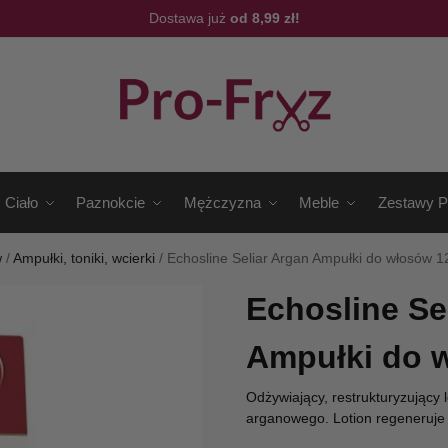
Dostawa już
od 8,99 zł!
Ciało
Paznokcie
Mężczyzna
Meble
Zestawy P
w
/
Ampułki, toniki, wcierki
/
Echosline Seliar Argan Ampułki do włosów 
Echosline Se
Ampułki do 
Odżywiający, restrukturyzujący l
arganowego. Lotion regeneruje i