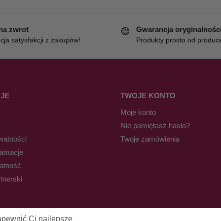
 na zwrot
Gwarancja oryginalnośc
ja satysfakcji z zakupów!
Produkty prosto od produc
JE
TWOJE KONTO
Moje konto
Nie pamiętasz hasła?
watności
Twoje zamówienia
lamacje
łatność
tnerski
apewnić Ci najlepsze