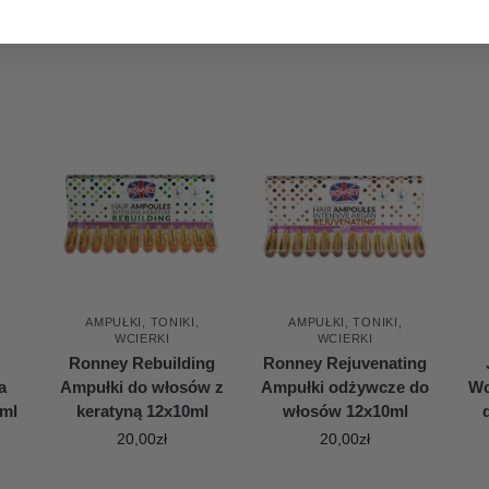
AMPUŁKI, TONIKI,
AMPUŁKI, TONIKI,
WCIERKI
WCIERKI
Ronney Rebuilding
Ronney Rejuvenating
a
Ampułki do włosów z
Ampułki odżywcze do
Wc
0ml
keratyną 12x10ml
włosów 12x10ml
20,00
zł
20,00
zł