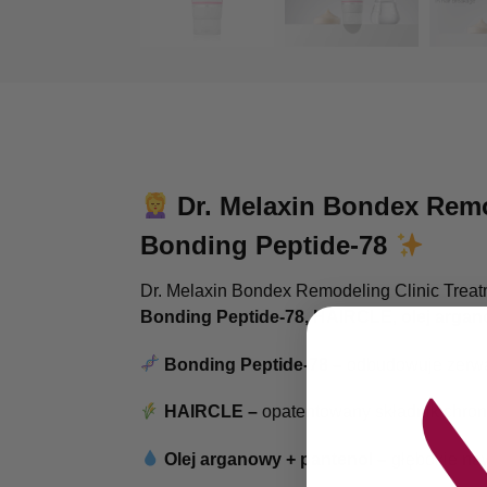
Dr. Melaxin Bondex Remo
Bonding Peptide-78
Dr. Melaxin Bondex Remodeling Clinic Treat
Bonding Peptide-78, HAIRCLE, olej argano
Bonding Peptide-78 –
odbudowuje zerwan
HAIRCLE –
opatentowany składnik chron
Olej arganowy + pantenol –
głębokie naw