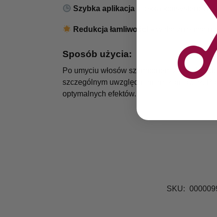
Szybka aplikacja –
lekka konsystencja, ł
Redukcja łamliwości –
widocznie mocnie
Sposób użycia:
Po umyciu włosów szamponem z serii Bondex,
szczególnym uwzględnieniem końcówek. Pozo
optymalnych efektów.
SKU:
000009