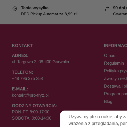
Tania wysyłka
90 dni
DPD Pickup Automat za 8,99 zł!
Gwaranc
KONTAKT
INFORMAC
ADRES:
O nas
ul. Targowa 2, 08-400 Garwolin
Regulamin
Polityka pry
TELEFON:
+48 796 375 258
Zwroty i rek
Dostawa i p
E-MAIL:
Program par
kontakt@pro-fryz.pl
Blog
GODZINY OTWARCIA:
PON-PT: 9:00-17:00
Używamy pliki cookie, aby z
SOBOTA: 9:00-14:00
wrażenia z przeglądania, pe