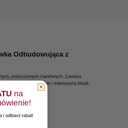
żywka Odbudowująca z
ych, zniszczonych i łamliwych. Zawiera
ość, głębokie nawilżenie i intensywny blask.
ATU
na
ówienie!
 i odbierz rabat!