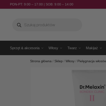
PON-PT: 9:00 – 17:00 | SOB: 9:00 – 14:00
Sprzęt & akcesoria
Włosy
Twarz
Makijaż
Strona główna
/
Sklep
/
Włosy
/
Pielęgnacja włosó