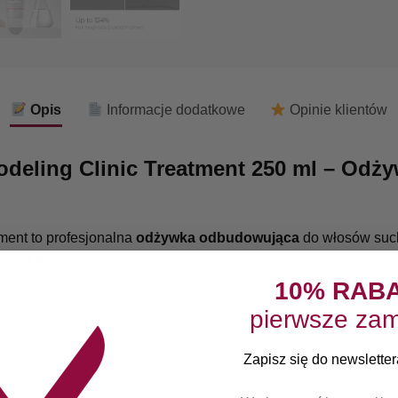
Opis
Informacje dodatkowe
Opinie klientów
deling Clinic Treatment 250 ml – Od
ment to profesjonalna
odżywka odbudowująca
do włosów such
wy i pantenol,
które razem przywracają włosom siłę, elastyczn
10% RAB
e łańcuchy keratynowe, wzmacnia i uelastycznia włosy
pierwsze zam
iący przed łamliwością
Zapisz się do newslettera
ilżenie, miękkość i zdrowy połysk
E-mail