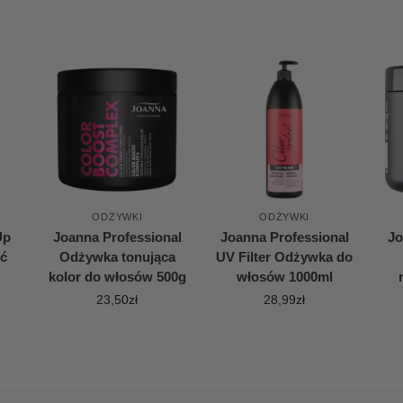
ODŻYWKI
ODŻYWKI
Up
Joanna Professional
Joanna Professional
Jo
ść
Odżywka tonująca
UV Filter Odżywka do
kolor do włosów 500g
włosów 1000ml
23,50
zł
28,99
zł