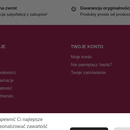
 na zwrot
Gwarancja oryginalnośc
ja satysfakcji z zakupów!
Produkty prosto od produc
JE
TWOJE KONTO
Moje konto
Nie pamiętasz hasła?
watności
Twoje zamówienia
lamacje
łatność
tnerski
apewnić Ci najlepsze
rsonalizować zawartość