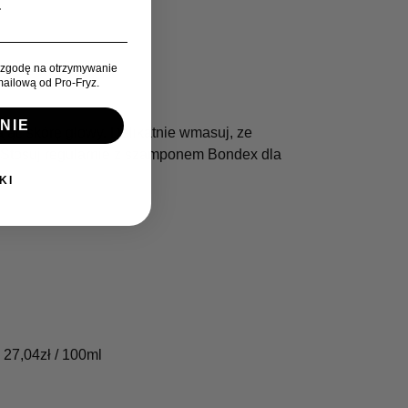
zgodę na otrzymywanie
ailową od Pro-Fryz.
NIE
jąc skórę głowy. Delikatnie wmasuj, ze
 Stosuj regularnie z szamponem Bondex dla
KI
:
27,04
zł
/ 100ml