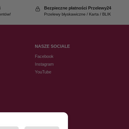
i
Bezpieczne płatności Przelewy24
entów!
Przelewy błyskawiczne / Karta / BLIK
NASZE SOCIALE
Facebook
Instagram
YouTube