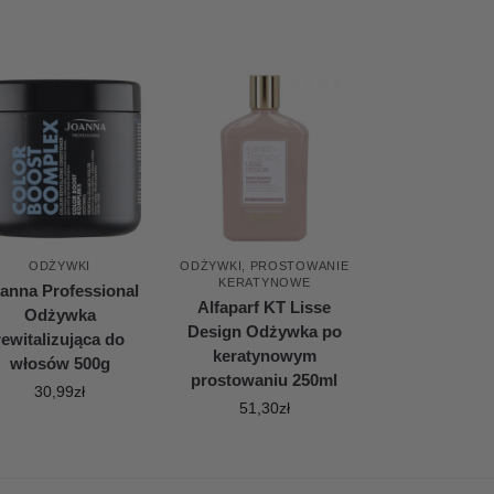
ODŻYWKI
ODŻYWKI
,
PROSTOWANIE
KERATYNOWE
anna Professional
Alfaparf KT Lisse
Odżywka
Design Odżywka po
rewitalizująca do
keratynowym
włosów 500g
prostowaniu 250ml
30,99
zł
51,30
zł