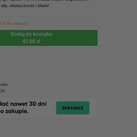
łę, elastyczność i blask!
3-4 dni robocze)
Dodaj do koszyka
67,60 zł
któw
y24