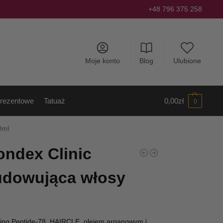
+48 796 375 258
Moje konto
Blog
Ulubione
rezentowe
Tatuaż
0,00
zł
0
0ml
ondex Clinic
udowująca włosy
ng Peptide-78, HAIRCLE, olejem arganowym i