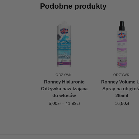
Podobne produkty
ODŻYWKI
ODŻYWKI
Ronney Hialuronic
Ronney Volume 
Odżywka nawilżająca
Spray na objęto
do włosów
285ml
5,00
zł
–
41,99
zł
16,50
zł