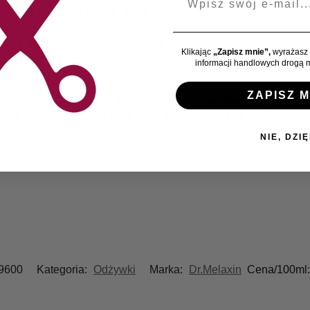
atwa do rozprowadzenia i spłukania
jsze i bardziej wytrzymałe pasma
Klikając
„Zapisz mnie”,
wyrażasz 
informacji handlowych drogą m
ZAPISZ M
 osusz je ręcznikiem. Nałóż odżywkę na wilgotne włosy, omija
staw na 1–3 minuty, następnie dokładnie spłucz letnią wodą.
NIE, DZIĘ
9600
Kategoria:
Odżywki
Marka:
Dr.Melaxin
Cena/100ml