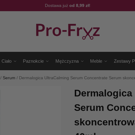
Dostawa już
od 8,99 zł!
Ciało
Paznokcie
Mężczyzna
Meble
Zestawy P
/
Serum
/
Dermalogica UltraCalming Serum Concentrate Serum skonc
Dermalogica 
Serum Conce
skoncentrow