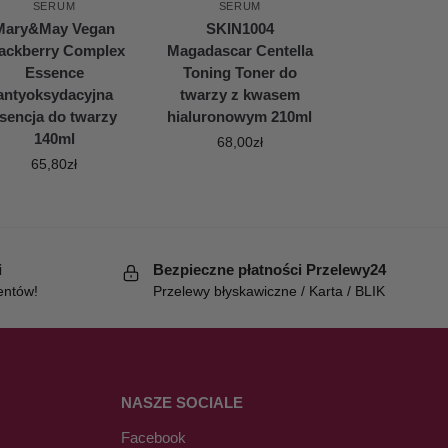
SERUM
SERUM
Mary&May Vegan
SKIN1004
ackberry Complex
Magadascar Centella
Essence
Toning Toner do
antyoksydacyjna
twarzy z kwasem
sencja do twarzy
hialuronowym 210ml
140ml
68,00
zł
65,80
zł
i
Bezpieczne płatności Przelewy24
entów!
Przelewy błyskawiczne / Karta / BLIK
NASZE SOCIALE
Facebook