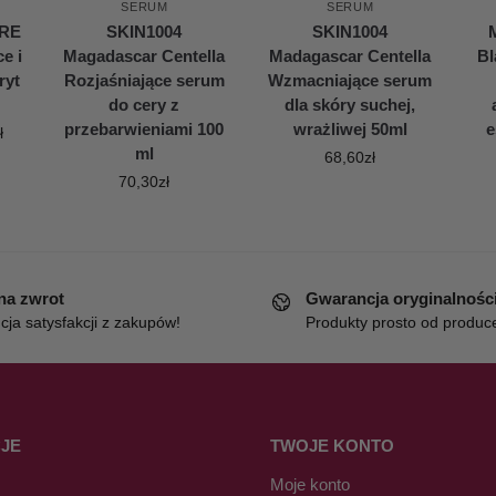
SERUM
SERUM
ARE
SKIN1004
SKIN1004
e i
Magadascar Centella
Madagascar Centella
Bl
ryt
Rozjaśniające serum
Wzmacniające serum
do cery z
dla skóry suchej,
przebarwieniami 100
wrażliwej 50ml
e
ł
ml
68,60
zł
70,30
zł
 na zwrot
Gwarancja oryginalnośc
ja satysfakcji z zakupów!
Produkty prosto od produc
JE
TWOJE KONTO
Moje konto