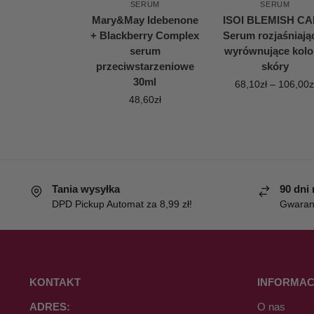
SERUM
SERUM
Mary&May Idebenone
ISOI BLEMISH C
+ Blackberry Complex
Serum rozjaśniając
serum
wyrównujące kolo
przeciwstarzeniowe
skóry
30ml
68,10
zł
–
106,00
z
48,60
zł
Tania wysyłka
90 dni
DPD Pickup Automat za 8,99 zł!
Gwaranc
KONTAKT
INFORMAC
ADRES:
O nas