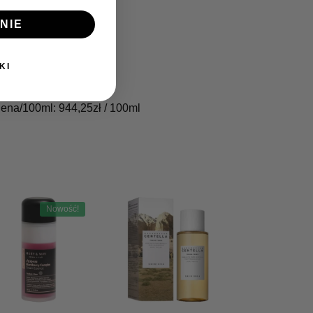
NIE
KI
ena/100ml:
944,25
zł
/ 100ml
Nowość!