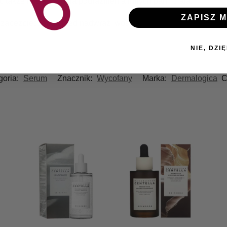
także miejscowo na podrażnienia innych partii ciała.
ZAPISZ M
a zabezpieczona przed nadwrażliwością.
NIE, DZIĘ
goria:
Serum
Znacznik:
Wycofany
Marka:
Dermalogica
C