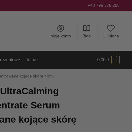
+48 796 375 258
Moje konto
Blog
Ulubione
rezentowe
Tatuaż
0,00
zł
0
entrowane kojące skórę 40ml
UltraCalming
ntrate Serum
ane kojące skórę