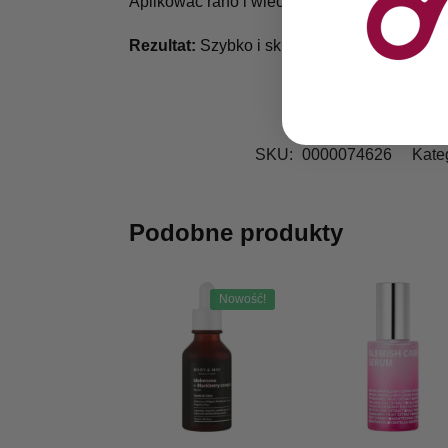
Aplikować rano i wieczorem. Można stosować 
Rezultat:
Szybko i skutecznie ukojona skór
SKU:
0000074626
Kate
Podobne produkty
Nowość!