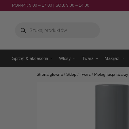
PON-PT: 9:00 – 17:00 | SOB: 9:00 – 14:00
Sprzęt & akcesoria
Włosy
Twarz
Makijaż
Strona główna
/
Sklep
/
Twarz
/
Pielęgnacja twarzy