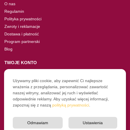
O nas
Regulamin
Polityka prywatności
Zwroty i reklamacje
Dostawa i płatność
Program partnerski
Blog
TWOJE KONTO
Moje konto
Nie pamiętasz hasła?
Używamy pliki cookie, aby zapewnić Ci najlepsze
wrażenia z przeglądania, personalizować zawartość
Twoje zamówienia
naszej witryny, analizować jej ruch i wyświetlać
odpowiednie reklamy. Aby uzyskać więcej informacji,
NASZE SOCIALE
zapoznaj się z naszą
polityką prywatności
.
Facebook
Instagram
Odmawiam
Ustawienia
YouTube