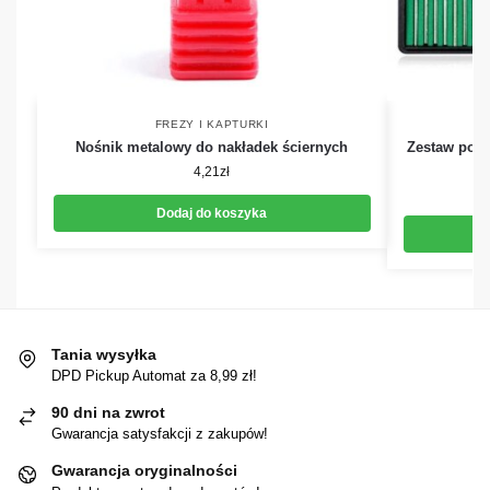
FREZY I KAPTURKI
Nośnik metalowy do nakładek ściernych
Zestaw pods
4,21
zł
Dodaj do koszyka
Tania wysyłka
DPD Pickup Automat za 8,99 zł!
90 dni na zwrot
Gwarancja satysfakcji z zakupów!
Gwarancja oryginalności