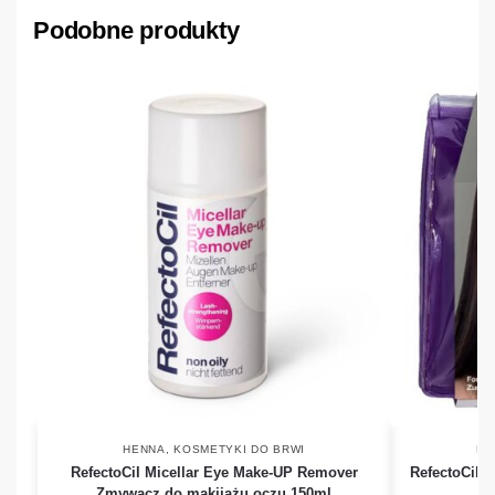
Podobne produkty
HENNA
,
KOSMETYKI DO BRWI
HE
RefectoCil Micellar Eye Make-UP Remover
RefectoCil S
Zmywacz do makijażu oczu 150ml