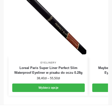
EYELINERY
Loreal Paris Super Liner Perfect Slim
Maybelli
Waterproof Eyeliner w pisaku do oczu 0.28g
Eyel
38,40
zł
–
55,50
zł
Wybierz opcje