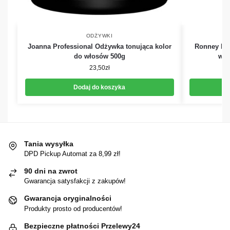
ODŻYWKI
Joanna Professional Odżywka tonująca kolor
Ronney Ke
do włosów 500g
wło
23,50
zł
Dodaj do koszyka
Tania wysyłka
DPD Pickup Automat za 8,99 zł!
90 dni na zwrot
Gwarancja satysfakcji z zakupów!
Gwarancja oryginalności
Produkty prosto od producentów!
Bezpieczne płatności Przelewy24