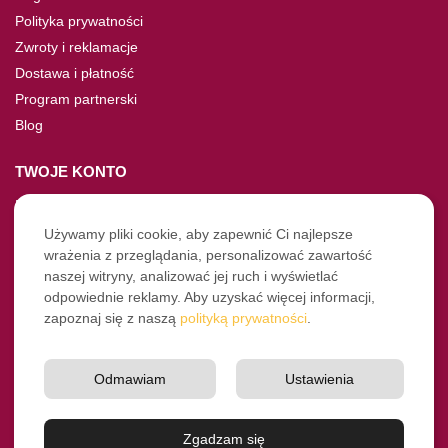
Polityka prywatności
Zwroty i reklamacje
Dostawa i płatność
Program partnerski
Blog
TWOJE KONTO
Moje konto
Nie pamiętasz hasła?
Używamy pliki cookie, aby zapewnić Ci najlepsze
wrażenia z przeglądania, personalizować zawartość
Twoje zamówienia
naszej witryny, analizować jej ruch i wyświetlać
odpowiednie reklamy. Aby uzyskać więcej informacji,
NASZE SOCIALE
zapoznaj się z naszą
polityką prywatności
.
Facebook
Instagram
Odmawiam
Ustawienia
YouTube
© Pro-Fryz.pl 2021-2026
Zgadzam się