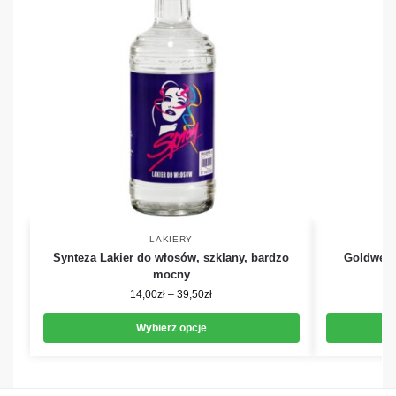
LAKIERY
Synteza Lakier do włosów, szklany, bardzo
Goldwell 
mocny
14,00
zł
–
39,50
zł
Wybierz opcje