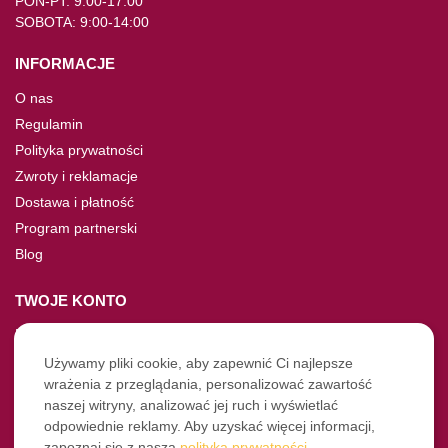
PON-PT: 9:00-17:00
SOBOTA: 9:00-14:00
INFORMACJE
O nas
Regulamin
Polityka prywatności
Zwroty i reklamacje
Dostawa i płatność
Program partnerski
Blog
TWOJE KONTO
Moje konto
Nie pamiętasz hasła?
Używamy pliki cookie, aby zapewnić Ci najlepsze
wrażenia z przeglądania, personalizować zawartość
Twoje zamówienia
naszej witryny, analizować jej ruch i wyświetlać
odpowiednie reklamy. Aby uzyskać więcej informacji,
NASZE SOCIALE
zapoznaj się z naszą
polityką prywatności
.