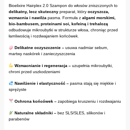
Bioelixire Hairplex 2.0 Szampon do włosów zniszczonych to
delikatny, lecz skuteczny
preparat, który
oczyszcza,
wzmacnia i nawilża
pasma. Formuła z
algami morskimi,
bio-bambusem, proteinami soi, kofeiną i trehalozą
odbudowuje mikroubytki w strukturze włosa, chroniąc przed
łamliwością i rozdwajaniem końcówek.
Delikatne oczyszczenie –
usuwa nadmiar sebum,
martwy naskórek i zanieczyszczenia
Wzmacnianie i regeneracja –
uzupełnia mikroubytki,
chroni przed uszkodzeniami
Nawilżenie i elastyczność –
pasma stają się miękkie i
sprężyste
Ochrona końcówek –
zapobiega kruszeniu i rozdwajaniu
Naturalne składniki –
bez SLS/SLES, silikonów i
parabenów