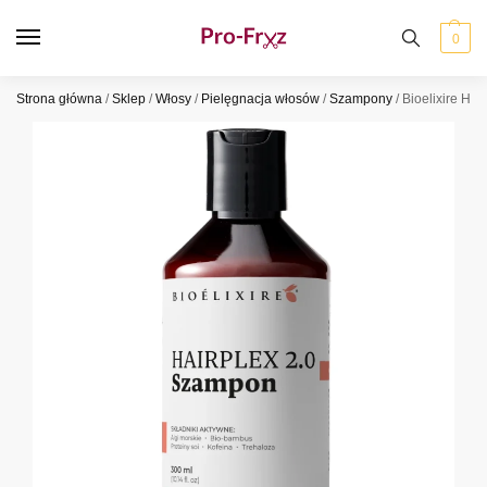
0
Strona główna
/
Sklep
/
Włosy
/
Pielęgnacja włosów
/
Szampony
/
Bioelixire Ha