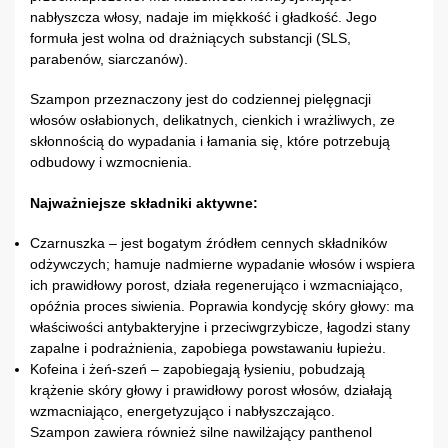
nabłyszcza włosy, nadaje im miękkość i gładkość. Jego
formuła jest wolna od drażniących substancji (SLS,
parabenów, siarczanów).
Szampon przeznaczony jest do codziennej pielęgnacji
włosów osłabionych, delikatnych, cienkich i wrażliwych, ze
skłonnością do wypadania i łamania się, które potrzebują
odbudowy i wzmocnienia.
Najważniejsze składniki aktywne:
Czarnuszka – jest bogatym źródłem cennych składników
odżywczych; hamuje nadmierne wypadanie włosów i wspiera
ich prawidłowy porost, działa regenerująco i wzmacniająco,
opóźnia proces siwienia. Poprawia kondycję skóry głowy: ma
właściwości antybakteryjne i przeciwgrzybicze, łagodzi stany
zapalne i podrażnienia, zapobiega powstawaniu łupieżu.
Kofeina i żeń-szeń – zapobiegają łysieniu, pobudzają
krążenie skóry głowy i prawidłowy porost włosów, działają
wzmacniająco, energetyzująco i nabłyszczająco.
Szampon zawiera również silne nawilżający panthenol