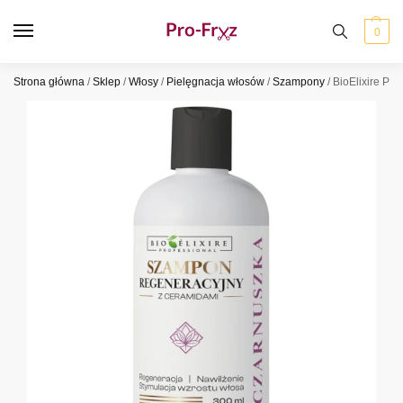
0
Strona główna
/
Sklep
/
Włosy
/
Pielęgnacja włosów
/
Szampony
/
BioElixire Pr