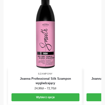
SZAMPONY
Joanna Professional Silk Szampon
Joanna P
wygładzający
24,99
zł
–
72,70
zł
Wybierz opcje