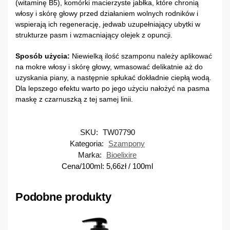
(witaminę B5), komórki macierzyste jabłka, które chronią
włosy i skórę głowy przed działaniem wolnych rodników i
wspierają ich regenerację, jedwab uzupełniający ubytki w
strukturze pasm i wzmacniający olejek z opuncji.
Sposób użycia:
Niewielką ilość szamponu należy aplikować
na mokre włosy i skórę głowy, wmasować delikatnie aż do
uzyskania piany, a następnie spłukać dokładnie ciepłą wodą.
Dla lepszego efektu warto po jego użyciu nałożyć na pasma
maskę z czarnuszką z tej samej linii.
SKU:
TW07790
Kategoria:
Szampony
Marka:
Bioelixire
Cena/100ml:
5,66
zł
/ 100ml
Podobne produkty