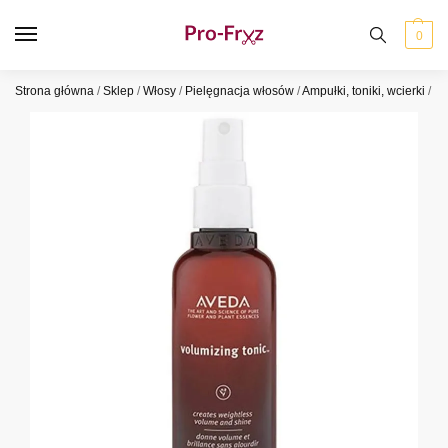
0
Strona główna
/
Sklep
/
Włosy
/
Pielęgnacja włosów
/
Ampułki, toniki, wcierki
/
Av