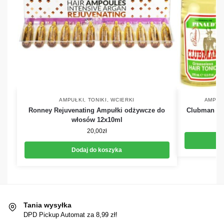
AMPUŁKI, TONIKI, WCIERKI
AMPUŁK
Ronney Rejuvenating Ampułki odżywcze do
Clubman To
włosów 12x10ml
20,00
zł
Dodaj do koszyka
Tania wysyłka
DPD Pickup Automat za 8,99 zł!