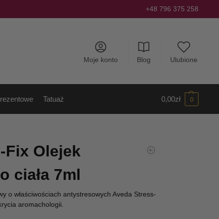
+48 796 375 258
Moje konto
Blog
Ulubione
rezentowe
Tatuaż
0,00
zł
0
-Fix Olejek
 ciała 7ml
wy o właściwościach antystresowych Aveda Stress-
rycia aromachologii.