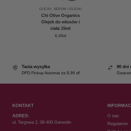
OLEJKI
,
SERUM I OLEJKI
Chi Olive Organics
Olejek do włosów i
ciała 15ml
6,49
zł
Tania wysyłka
90 dni
DPD Pickup Automat za 8,99 zł!
Gwaranc
KONTAKT
INFORMAC
ADRES:
O nas
ul. Targowa 2, 08-400 Garwolin
Regulamin