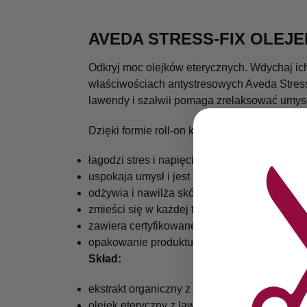
AVEDA STRESS-FIX OLEJE
Odkryj moc olejków eterycznych. Wdychaj ich
właściwościach antystresowych Aveda Stress
lawendy i szałwii pomaga zrelaksować umysł
Dzięki formie roll-on koncentrat łatwo aplik
łagodzi stres i napięcie psychiczne
uspokaja umysł i jest pomocny przy problem
odżywia i nawilża skórę
zmieści się w każdej torebce
zawiera certyfikowane ekstrakty roślinne z 
opakowanie produktu jest przyjazne dla śro
Skład:
ekstrakt organiczny z lawendy – koi, pomaga
olejek eteryczny z lawendy – relaksuje ciało 