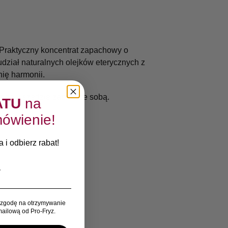
. Praktyczny koncentrat zapachowy o
dział naturalnych olejków eterycznych z
ię harmonii.
esz go wszędzie zabrać ze sobą.
ATU
na
ówienie!
 i odbierz rabat!
zgodę na otrzymywanie
ailową od Pro-Fryz.