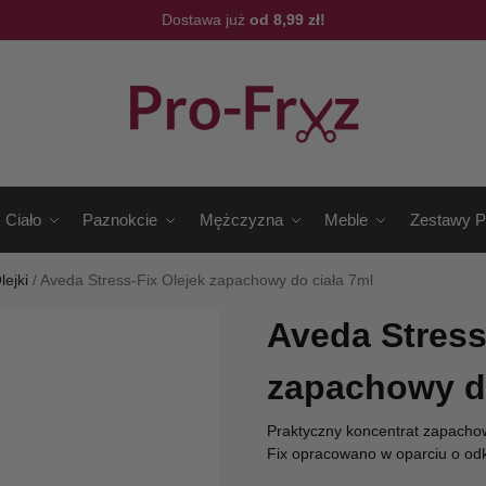
Dostawa już
od 8,99 zł!
Ciało
Paznokcie
Mężczyzna
Meble
Zestawy P
lejki
/
Aveda Stress-Fix Olejek zapachowy do ciała 7ml
Aveda Stress
zapachowy do
Praktyczny koncentrat zapacho
Fix opracowano w oparciu o odk