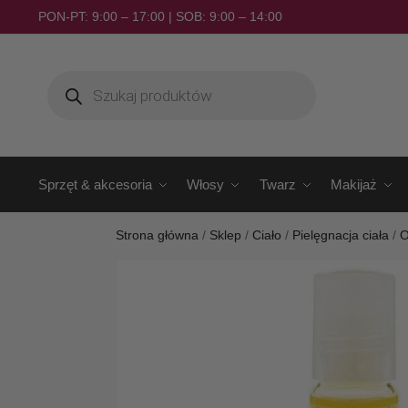
PON-PT: 9:00 – 17:00 | SOB: 9:00 – 14:00
Sprzęt & akcesoria
Włosy
Twarz
Makijaż
Strona główna
/
Sklep
/
Ciało
/
Pielęgnacja ciała
/
O