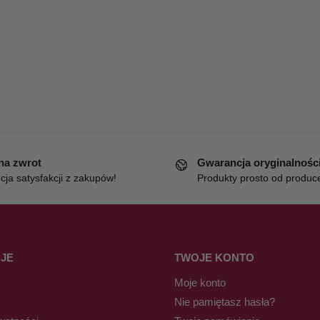
 na zwrot
Gwarancja oryginalnośc
ja satysfakcji z zakupów!
Produkty prosto od produc
JE
TWOJE KONTO
Moje konto
Nie pamiętasz hasła?