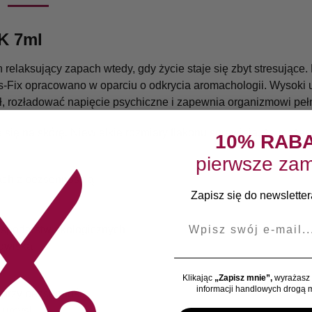
K 7ml
 relaksujący zapach wtedy, gdy życie staje się zbyt stresujące
-Fix opracowano w oparciu o odkrycia aromachologii. Wysoki u
, rozładować napięcie psychiczne i zapewnia organizmowi pełn
uje się na skórę. Niewielkie rozmiary flakonu sprawiają, że moż
10% RAB
pierwsze zam
ach z bezsennością
Zapisz się do newslettera
E-mail
gospodarstw ekologicznych
dowiska
Klikając
„Zapisz mnie”,
wyrażasz 
informacji handlowych drogą m
 przy bezsenności
i umysł