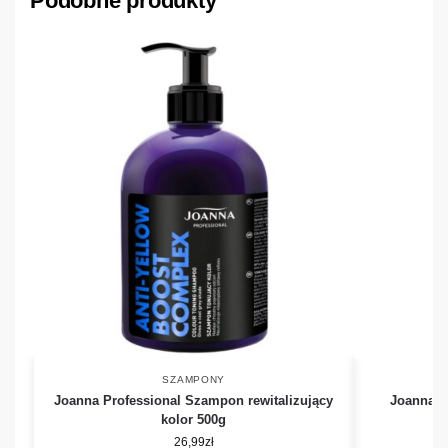
Podobne produkty
SZAMPONY
Joanna Professional Szampon rewitalizujący
Joanna P
kolor 500g
26,99
zł