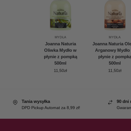
MYDŁA
MYDŁA
Joanna Naturia
Joanna Naturia Ole
Oliwka Mydło w
Arganowy Mydło
płynie z pompką
płynie z pompk
500ml
500ml
11,50
zł
11,50
zł
Tania wysyłka
90 dni
DPD Pickup Automat za 8,99 zł!
Gwaranc