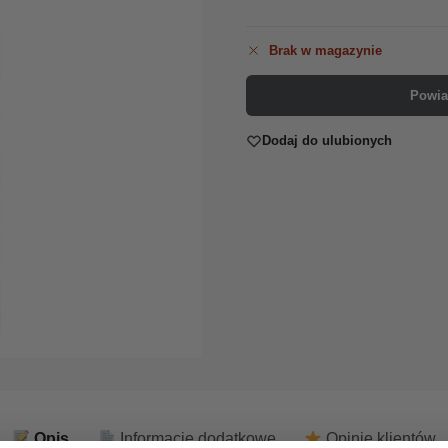
Brak w magazynie
Powia
Dodaj do ulubionych
Opis
Informacje dodatkowe
Opinie klientów