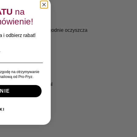
ATU
na
ówienie!
praw ekologicznych. Łagodnie oczyszcza
 i odbierz rabat!
zgodę na otrzymywanie
ailową od Pro-Fryz.
a/100ml:
65,36
zł
/ 100ml
NIE
KI