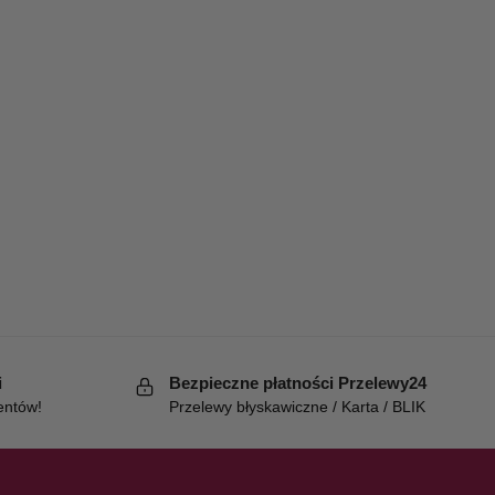
i
Bezpieczne płatności Przelewy24
entów!
Przelewy błyskawiczne / Karta / BLIK