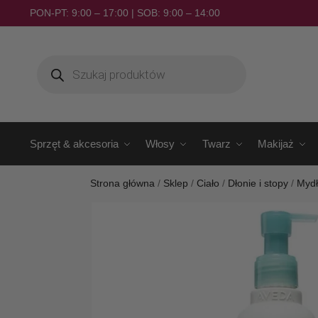
PON-PT: 9:00 – 17:00 | SOB: 9:00 – 14:00
Sprzęt & akcesoria
Włosy
Twarz
Makijaż
Strona główna
/
Sklep
/
Ciało
/
Dłonie i stopy
/
Myd