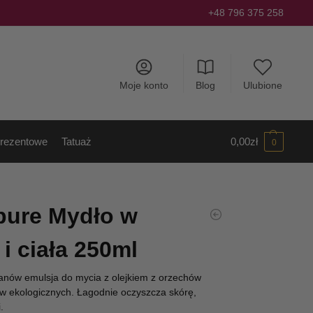
+48 796 375 258
Moje konto
Blog
Ulubione
rezentowe
Tatuaż
0,00
zł
0
ure Mydło w
 i ciała 250ml
anów emulsja do mycia z olejkiem z orzechów
w ekologicznych. Łagodnie oczyszcza skórę,
.