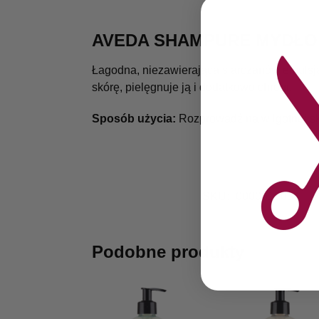
AVEDA SHAMPURE MYDŁO W
Łagodna, niezawierająca siarczanów emulsj
skórę, pielęgnuje ją i dodatkowo chroni.
Sposób użycia:
Rozprowadź na wilgotnej skó
SKU:
0000016034
Podobne produkty