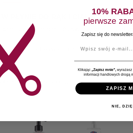
10% RAB
 PŁYNIE DO RĄK I CIAŁA 250ml
pierwsze zam
a do mycia z olejkiem z orzechów babassu z kontrolowanych u
Zapisz się do newslettera
E-mail
rze, a następnie dokładnie spłucz.
Klikając
„Zapisz mnie”,
wyrażasz 
informacji handlowych drogą m
Kategoria:
Mydła
Znacznik:
Wycofany
Marka:
Aveda
Cen
ZAPISZ M
NIE, DZIĘ