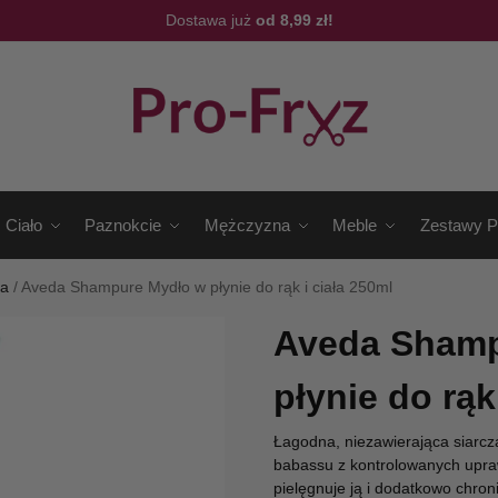
Dostawa już
od 8,99 zł!
Ciało
Paznokcie
Mężczyzna
Meble
Zestawy P
ła
/
Aveda Shampure Mydło w płynie do rąk i ciała 250ml
Aveda Shamp
płynie do rąk
Łagodna, niezawierająca siarcz
babassu z kontrolowanych upra
pielęgnuje ją i dodatkowo chroni