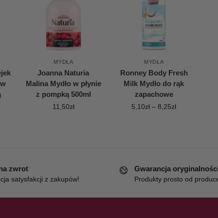
MYDŁA
MYDŁA
jek
Joanna Naturia
Ronney Body Fresh
 w
Malina Mydło w płynie
Milk Mydło do rąk
ą
z pompką 500ml
zapachowe
11,50
zł
5,10
zł
–
8,25
zł
 na zwrot
Gwarancja oryginalnośc
ja satysfakcji z zakupów!
Produkty prosto od produc