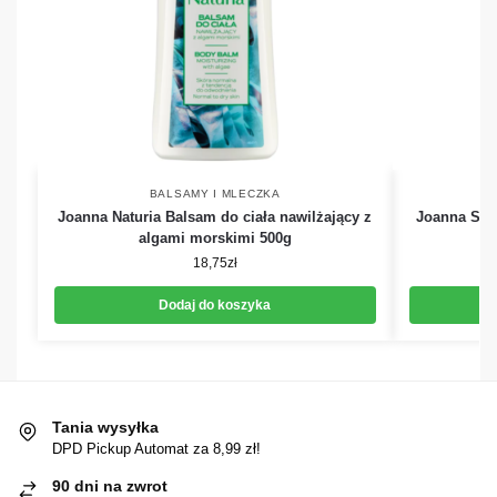
BALSAMY I MLECZKA
Joanna Naturia Balsam do ciała nawilżający z
Joanna Sens
algami morskimi 500g
18,75
zł
Dodaj do koszyka
Tania wysyłka
DPD Pickup Automat za 8,99 zł!
90 dni na zwrot