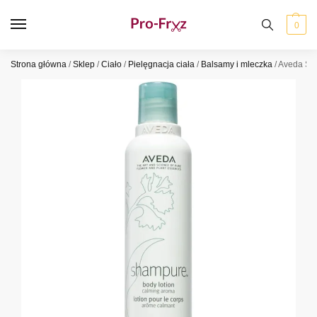
0
Strona główna
/
Sklep
/
Ciało
/
Pielęgnacja ciała
/
Balsamy i mleczka
/
Aveda Sha