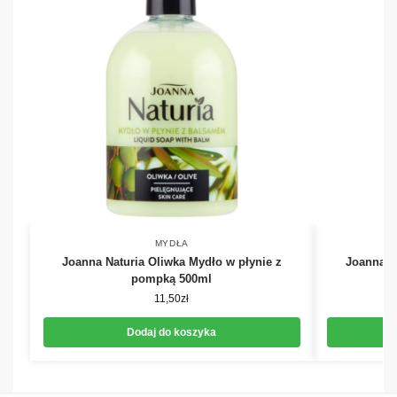
MYDŁA
Joanna Naturia Oliwka Mydło w płynie z
Joanna N
pompką 500ml
11,50
zł
Dodaj do koszyka