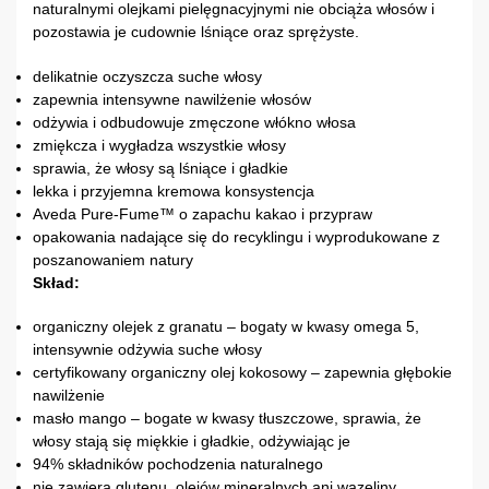
naturalnymi olejkami pielęgnacyjnymi nie obciąża włosów i
pozostawia je cudownie lśniące oraz sprężyste.
delikatnie oczyszcza suche włosy
zapewnia intensywne nawilżenie włosów
odżywia i odbudowuje zmęczone włókno włosa
zmiękcza i wygładza wszystkie włosy
sprawia, że ​​włosy są lśniące i gładkie
lekka i przyjemna kremowa konsystencja
Aveda Pure-Fume™ o zapachu kakao i przypraw
opakowania nadające się do recyklingu i wyprodukowane z
poszanowaniem natury
Skład:
organiczny olejek z granatu – bogaty w kwasy omega 5,
intensywnie odżywia suche włosy
certyfikowany organiczny olej kokosowy – zapewnia głębokie
nawilżenie
masło mango – bogate w kwasy tłuszczowe, sprawia, że ​​
włosy stają się miękkie i gładkie, odżywiając je
94% składników pochodzenia naturalnego
nie zawiera glutenu, olejów mineralnych ani wazeliny