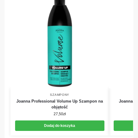
SZAMPONY
Joanna Professional Volume Up Szampon na
Joanna P
objętość
27,50
zł
Dodaj do koszyka