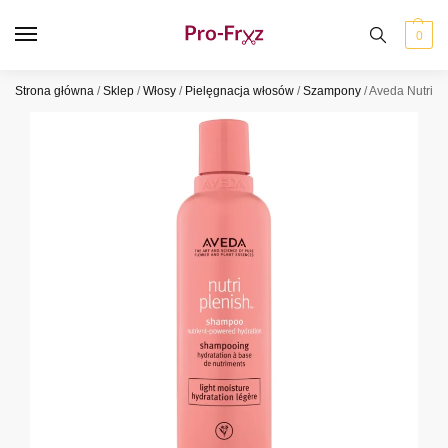
0
Strona główna
/
Sklep
/
Włosy
/
Pielęgnacja włosów
/
Szampony
/
Aveda NutriPl