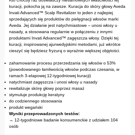
Kto choćby raz doświadczy niesamowitych właściwości tej
kuracji, pokocha ją na zawsze. Kuracja do skóry głowy Aveda
Invati Advanced™ Scalp Revitalizer to jeden z najlepiej
sprzedających się produktów do pielęgnacji włosów marki
Aveda. Jej działanie jest natychmiastowe – unosi włosy u
nasady, a stosowana regularnie w połączeniu z innymi
produktami Invati Advanced™ zagęszcza włosy. Dzięki tej
kuracji, inspirowanej ajurwedyjskimi metodami, już wkrótce
cieszyć się będziesz fryzurą o wyraźnie większej objętości.
zahamowanie procesu przerzedzania się włosów o 53%
(powodowanego łamliwością włosów podczas czesania, w
ramach 3-etapowej 12-tygodniowej kuracji)
natychmiast zagęszcza i unosi włosy u nasady
rewitalizuje skórę głowy poprzez masaż
stymuluje produkcję keratyny
do codziennego stosowania
produkt wegański
Wyniki przeprowadzonych testów:
→
12-tygodniowe badanie konsumenckie z udziałem 104
osób