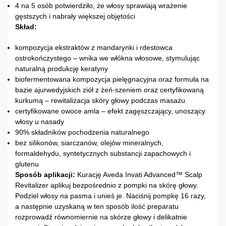
4 na 5 osób potwierdziło, że włosy sprawiają wrażenie
gęstszych i nabrały większej objętości
Skład:
kompozycja ekstraktów z mandarynki i rdestowca
ostrokończystego – wnika we włókna włosowe, stymulując
naturalną produkcję keratyny
biofermentowana kompozycja pielęgnacyjna oraz formuła na
bazie ajurwedyjskich ziół z żeń-szeniem oraz certyfikowaną
kurkumą – rewitalizacja skóry głowy podczas masażu
certyfikowane owoce amla – efekt zagęszczający, unoszący
włosy u nasady
90% składników pochodzenia naturalnego
bez silikonów, siarczanów, olejów mineralnych,
formaldehydu, syntetycznych substancji zapachowych i
glutenu
Sposób aplikacji:
Kurację Aveda Invati Advanced™ Scalp
Revitalizer aplikuj bezpośrednio z pompki na skórę głowy.
Podziel włosy na pasma i unieś je. Naciśnij pompkę 16 razy,
a następnie uzyskaną w ten sposób ilość preparatu
rozprowadź równomiernie na skórze głowy i delikatnie