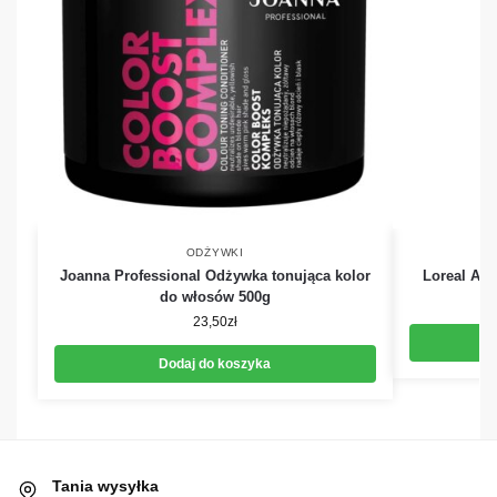
ODŻYWKI
Joanna Professional Odżywka tonująca kolor
Loreal Ab
do włosów 500g
23,50
zł
Dodaj do koszyka
Tania wysyłka