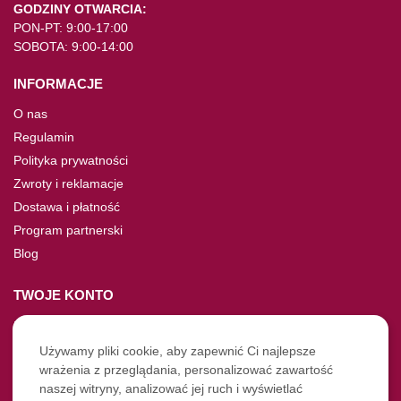
GODZINY OTWARCIA:
PON-PT: 9:00-17:00
SOBOTA: 9:00-14:00
INFORMACJE
O nas
Regulamin
Polityka prywatności
Zwroty i reklamacje
Dostawa i płatność
Program partnerski
Blog
TWOJE KONTO
Moje konto
Nie pamiętasz hasła?
Używamy pliki cookie, aby zapewnić Ci najlepsze
wrażenia z przeglądania, personalizować zawartość
Twoje zamówienia
naszej witryny, analizować jej ruch i wyświetlać