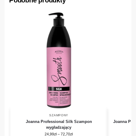
Podobne produkty
SZAMPONY
Joanna Professional Silk Szampon
Joanna Pro
wygładzający
24,99
zł
–
72,70
zł