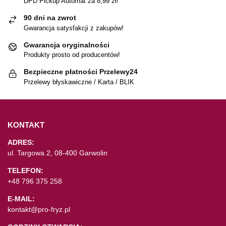
DPD Pickup Automat za 8,99 zł!
90 dni na zwrot
Gwarancja satysfakcji z zakupów!
Gwarancja oryginalności
Produkty prosto od producentów!
Bezpieczne płatności Przelewy24
Przelewy błyskawiczne / Karta / BLIK
KONTAKT
ADRES:
ul. Targowa 2, 08-400 Garwolin
TELEFON:
+48 796 375 258
E-MAIL:
kontakt@pro-fryz.pl