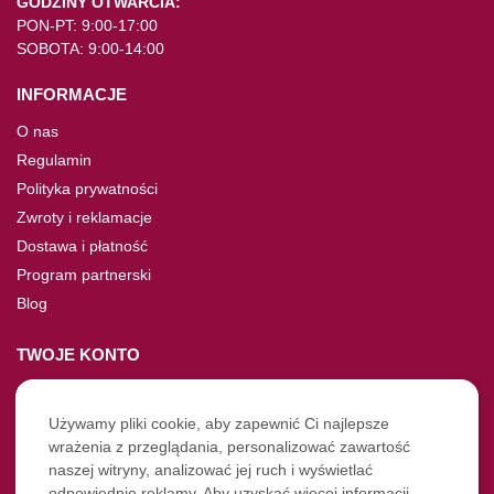
GODZINY OTWARCIA:
PON-PT: 9:00-17:00
SOBOTA: 9:00-14:00
INFORMACJE
O nas
Regulamin
Polityka prywatności
Zwroty i reklamacje
Dostawa i płatność
Program partnerski
Blog
TWOJE KONTO
Moje konto
Nie pamiętasz hasła?
Używamy pliki cookie, aby zapewnić Ci najlepsze
wrażenia z przeglądania, personalizować zawartość
Twoje zamówienia
naszej witryny, analizować jej ruch i wyświetlać
odpowiednie reklamy. Aby uzyskać więcej informacji,