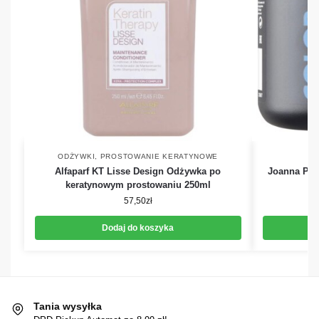
ODŻYWKI
,
PROSTOWANIE KERATYNOWE
Alfaparf KT Lisse Design Odżywka po
Joanna Pro
keratynowym prostowaniu 250ml
57,50
zł
Dodaj do koszyka
Tania wysyłka