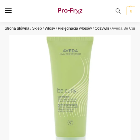
0
Strona główna
/
Sklep
/
Włosy
/
Pielęgnacja włosów
/
Odżywki
/
Aveda Be Curly