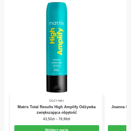
ODŻYWKI
Matrix Total Results High Amplify Odżywka
Joanna Pro
zwiększająca objętość
43,50
zł
–
76,99
zł
Wybierz opcje