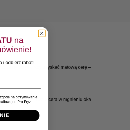
ATU
na
ówienie!
 i odbierz rabat!
ąć tłusty połysk, aby uzyskać matową cerę –
zgodę na otrzymywanie
 tłusty połysk, a Twoja cera w mgnieniu oka
ailową od Pro-Fryz.
NIE