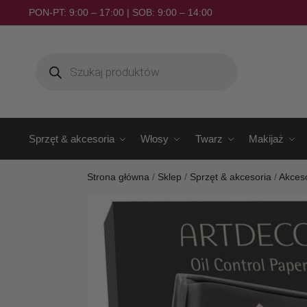
PON-PT: 9:00 – 17:00 | SOB: 9:00 – 14:00
Sprzęt & akcesoria
Włosy
Twarz
Makijaż
Strona główna
/
Sklep
/
Sprzęt & akcesoria
/
Akces