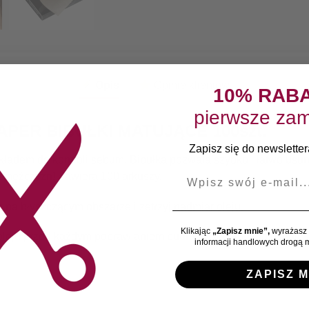
Opis
Opinie klientów
10% RAB
pierwsze zam
PER BIBUŁKI MATUJĄCE 100szt.
Zapisz się do newslettera
kładem do kontroli sebum. Bibułka pozwala szybko i łatwo usun
E-mail
a mężczyzn! Zawiera 100 arkuszy.
 na błyszczącym obszarze i zetrzyj nadmiar oleju.
Klikając
„Zapisz mnie”,
wyrażasz 
 oleju przed każdym poprawianiem pudru. W ten sposób usuniesz
informacji handlowych drogą m
ZAPISZ M