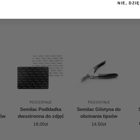
NIE, DZIĘ
17354
Kategoria:
Pozostałe
Znacznik:
Wycofany
Marka
POZOSTAŁE
POZOSTAŁE
Semilac Podkładka
Semilac Gilotyna do
nów
dwustronna do zdjęć
obcinania tipsów
18,00
zł
14,50
zł