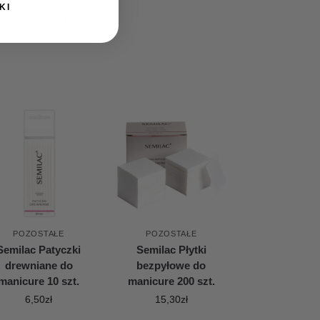
KI
:
ARTDECO
POZOSTAŁE
POZOSTAŁE
Semilac Patyczki
Semilac Płytki
drewniane do
bezpyłowe do
manicure 10 szt.
manicure 200 szt.
6,50
zł
15,30
zł