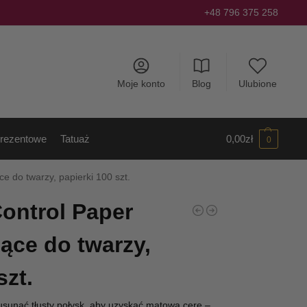
+48 796 375 258
Moje konto
Blog
Ulubione
rezentowe
Tatuaż
0,00
zł
0
ce do twarzy, papierki 100 szt.
Control Paper
jące do twarzy,
szt.
 usunąć tłusty połysk, aby uzyskać matową cerę –