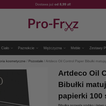
Dostawa już
od 8,99 zł!
Ciało
Paznokcie
Mężczyzna
Meble
Zestawy P
oria kosmetyczne
/
Pozostałe
/
Artdeco Oil Control Paper Bibułki matują
Artdeco Oil 
Bibułki matu
papierki 100 
Bibułka pozwala szybko i łatwo