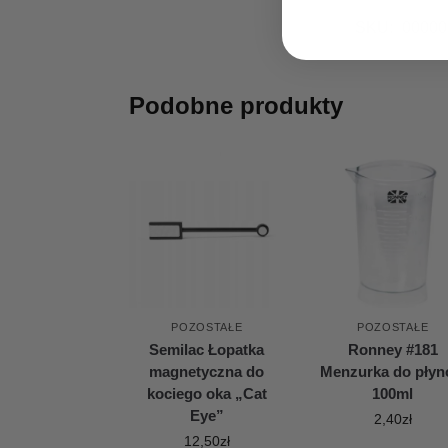
SKU:
00000
Podobne produkty
POZOSTAŁE
POZOSTAŁE
Semilac Łopatka
Ronney #181
magnetyczna do
Menzurka do pły
kociego oka „Cat
100ml
Eye”
2,40
zł
12,50
zł