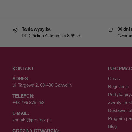
Tania wysyłka
90 dni
DPD Pickup Automat za 8,99 zł!
Gwaranc
KONTAKT
INFORMAC
ADRES:
O nas
ul. Targowa 2, 08-400 Garwolin
Regulamin
Polityka pry
TELEFON:
+48 796 375 258
Zwroty i rek
Dostawa i p
E-MAIL:
Program par
kontakt@pro-fryz.pl
Blog
GODZINY OTWARCIA: