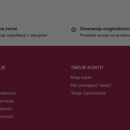
 na zwrot
Gwarancja oryginalnośc
ja satysfakcji z zakupów!
Produkty prosto od produc
JE
TWOJE KONTO
Moje konto
Nie pamiętasz hasła?
watności
Twoje zamówienia
lamacje
łatność
tnerski