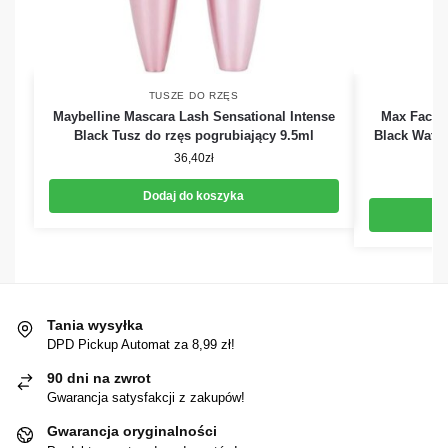
TUSZE DO RZĘS
Maybelline Mascara Lash Sensational Intense
Max Factor
Black Tusz do rzęs pogrubiający 9.5ml
Black Wate
36,40
zł
Dodaj do koszyka
Tania wysyłka
DPD Pickup Automat za 8,99 zł!
90 dni na zwrot
Gwarancja satysfakcji z zakupów!
Gwarancja oryginalności