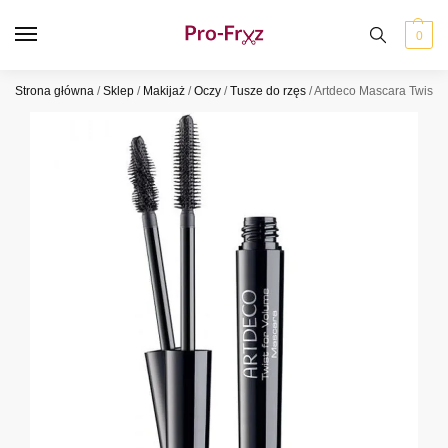
0
Strona główna
/
Sklep
/
Makijaż
/
Oczy
/
Tusze do rzęs
/
Artdeco Mascara Twist F