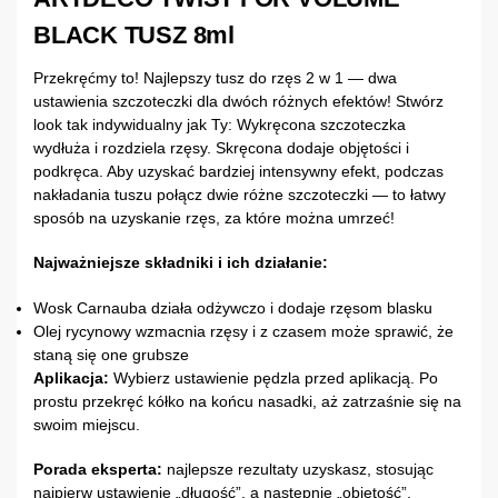
BLACK TUSZ 8ml
Przekręćmy to! Najlepszy tusz do rzęs 2 w 1 — dwa
ustawienia szczoteczki dla dwóch różnych efektów! Stwórz
look tak indywidualny jak Ty: Wykręcona szczoteczka
wydłuża i rozdziela rzęsy. Skręcona dodaje objętości i
podkręca. Aby uzyskać bardziej intensywny efekt, podczas
nakładania tuszu połącz dwie różne szczoteczki — to łatwy
sposób na uzyskanie rzęs, za które można umrzeć!
Najważniejsze składniki i ich działanie:
Wosk Carnauba działa odżywczo i dodaje rzęsom blasku
Olej rycynowy wzmacnia rzęsy i z czasem może sprawić, że
staną się one grubsze
Aplikacja:
Wybierz ustawienie pędzla przed aplikacją. Po
prostu przekręć kółko na końcu nasadki, aż zatrzaśnie się na
swoim miejscu.
Porada eksperta:
najlepsze rezultaty uzyskasz, stosując
najpierw ustawienie „długość”, a następnie „objętość”.