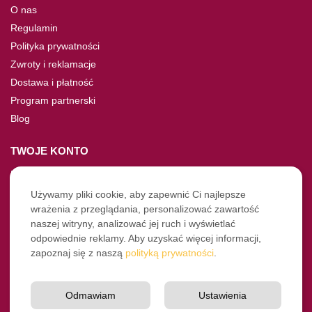
O nas
Regulamin
Polityka prywatności
Zwroty i reklamacje
Dostawa i płatność
Program partnerski
Blog
TWOJE KONTO
Moje konto
Nie pamiętasz hasła?
Używamy pliki cookie, aby zapewnić Ci najlepsze
wrażenia z przeglądania, personalizować zawartość
Twoje zamówienia
naszej witryny, analizować jej ruch i wyświetlać
odpowiednie reklamy. Aby uzyskać więcej informacji,
NASZE SOCIALE
zapoznaj się z naszą
polityką prywatności
.
Facebook
Instagram
Odmawiam
Ustawienia
YouTube