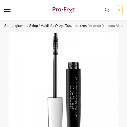
0
Strona główna
/
Sklep
/
Makijaż
/
Oczy
/
Tusze do rzęs
/
Artdeco Mascara All In 