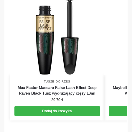
TUSZE DO RZĘS
Max Factor Mascara False Lash Effect Deep
Maybellin
Raven Black Tusz wydłużający rzęsy 13ml
Ver
29,70
zł
Dodaj do koszyka