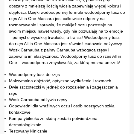
obszary z mniejszą ilością włosia zapewniają więcej koloru i
objętości. Dzięki wodoodpornej formule wodoodporny tusz do
rzęs All in One Mascara jest całkowicie odporny na
rozmazywanie i sprawia, że ​​makijaż oczu pozostaje na
swoim miejscu nawet wtedy, gdy nie pozwalają na to emocje
– pomyśl o wysokiej trwałości, a trafisz! Wodoodporny tusz
do rzęs All in One Mascara jest również cudownie odżywczy.
Wosk Carnauba z palmy Carnauba wzbogaca rzęsy i
zapewnia im elastyczność. Wodoodporny tusz do rzęs All in
One – wodoodporna zmysłowość, za którą można umrzeć!
Wodoodporny tusz do rzęs
Maksymalna objętość, optyczne wydłużenie i rozmach
Dwie szczoteczki w jednej: do rozdzielania i zagęszczania
rzęs
Wosk Carnauba odżywia rzęsy
Odpowiedni dla wrażliwych oczu i osób noszących szkła
kontaktowe
Kompatybilność ze skórą została potwierdzona
dermatologicznie
Testowany klinicznie