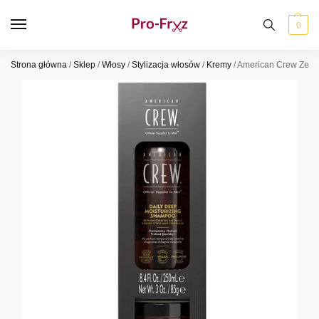
0
Strona główna
/
Sklep
/
Włosy
/
Stylizacja włosów
/
Kremy
/
American Crew Zesta