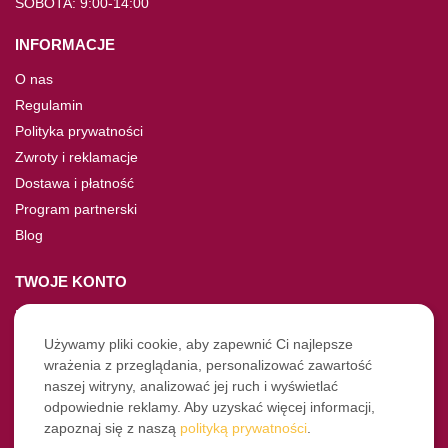
SOBOTA: 9:00-14:00
INFORMACJE
O nas
Regulamin
Polityka prywatności
Zwroty i reklamacje
Dostawa i płatność
Program partnerski
Blog
TWOJE KONTO
Moje konto
Nie pamiętasz hasła?
Używamy pliki cookie, aby zapewnić Ci najlepsze
wrażenia z przeglądania, personalizować zawartość
Twoje zamówienia
naszej witryny, analizować jej ruch i wyświetlać
odpowiednie reklamy. Aby uzyskać więcej informacji,
NASZE SOCIALE
zapoznaj się z naszą
polityką prywatności
.
Facebook