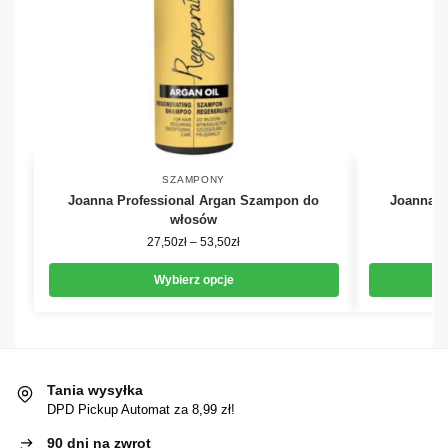
SZAMPONY
Joanna Professional Argan Szampon do
Joanna P
włosów
27,50
zł
–
53,50
zł
Wybierz opcje
Tania wysyłka
DPD Pickup Automat za 8,99 zł!
90 dni na zwrot