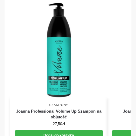
SZAMPONY
Joanna Professional Volume Up Szampon na
Joanna
objętość
27,50
zł
Dodaj do koszyka