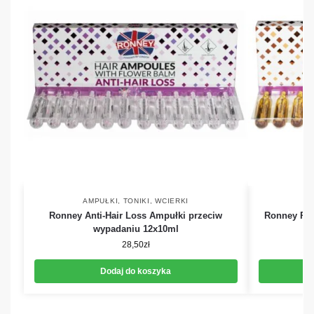
AMPUŁKI, TONIKI, WCIERKI
A
Ronney Anti-Hair Loss Ampułki przeciw
Ronney Rej
wypadaniu 12x10ml
28,50
zł
Dodaj do koszyka