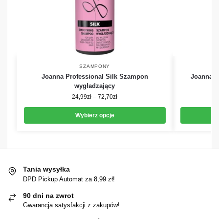
SZAMPONY
Joanna Professional Silk Szampon
Joanna P
wygładzający
24,99
zł
–
72,70
zł
Wybierz opcje
Tania wysyłka
DPD Pickup Automat za 8,99 zł!
90 dni na zwrot
Gwarancja satysfakcji z zakupów!