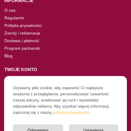
INFORMACJE
O nas
Regulamin
Polityka prywatności
Zwroty i reklamacje
Dostawa i płatność
Program partnerski
Blog
TWOJE KONTO
Moje konto
Nie pamiętasz hasła?
Używamy pliki cookie, aby zapewnić Ci najlepsze
wrażenia z przeglądania, personalizować zawartość
Twoje zamówienia
naszej witryny, analizować jej ruch i wyświetlać
odpowiednie reklamy. Aby uzyskać więcej informacji,
NASZE SOCIALE
zapoznaj się z naszą
polityką prywatności
.
Facebook
Instagram
Odmawiam
Ustawienia