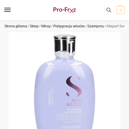
0
Strona główna
/
Sklep
/
Włosy
/
Pielęgnacja włosów
/
Szampony
/
Alfaparf Semi