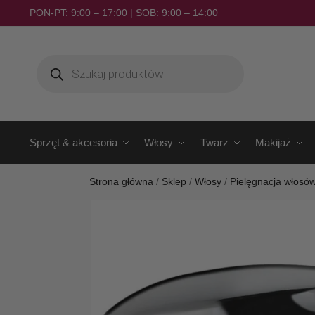
PON-PT: 9:00 – 17:00 | SOB: 9:00 – 14:00
Sprzęt & akcesoria
Włosy
Twarz
Makijaż
Strona główna
/
Sklep
/
Włosy
/
Pielęgnacja włosó