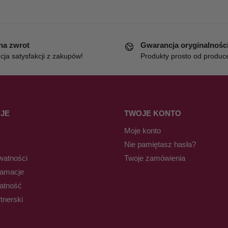
 na zwrot
Gwarancja oryginalnośc
ja satysfakcji z zakupów!
Produkty prosto od produc
JE
TWOJE KONTO
Moje konto
Nie pamiętasz hasła?
watności
Twoje zamówienia
lamacje
łatność
tnerski