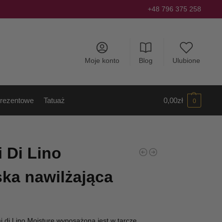
+48 796 375 258
Moje konto
Blog
Ulubione
rezentowe
Tatuaż
0,00
zł
0
 Di Lino
ka nawilżająca
i di Lino Moisture wyposażona jest w tarczę