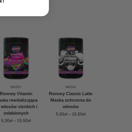
KI
MASKI
MASKI
Ronney Vitamin
Ronney Classic Latte
ska rewitalizująca
Maska ochronna do
 włosów cienkich i
włosów
osłabionych
5,50
zł
–
15,50
zł
5,30
zł
–
15,50
zł