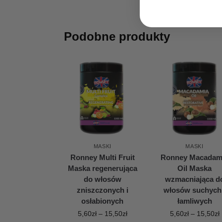
Podobne produkty
MASKI
MASKI
Ronney Multi Fruit
Ronney Macadam
Maska regenerująca
Oil Maska
do włosów
wzmacniająca d
zniszczonych i
włosów suchych 
osłabionych
łamliwych
5,60
zł
–
15,50
zł
5,60
zł
–
15,50
zł