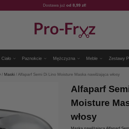
Dostawa już
od 8,99 zł!
Ciało
Paznokcie
Mężczyzna
Meble
Zestawy P
w
/
Maski
/
Alfaparf Semi Di Lino Moisture Maska nawilżająca włosy
Alfaparf Semi
Moisture Mas
włosy
Maska nawilżająca Alfaparf Sem