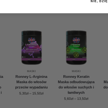
NIE, DZIĘ
MASKI
MASKI
ia
Ronney L-Arginina
Ronney Keratin
Maska do włosów
Maska odbudowująca
Ma
o
przeciw wypadaniu
do włosów suchych i
do
i
łamliwych
5,30
zł
–
15,50
zł
5,60
zł
–
13,50
zł