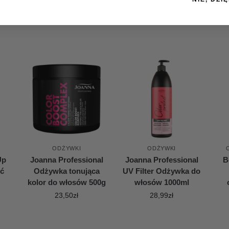
ODŻYWKI
ODŻYWKI
Up
Joanna Professional
Joanna Professional
B
ść
Odżywka tonująca
UV Filter Odżywka do
kolor do włosów 500g
włosów 1000ml
23,50
zł
28,99
zł