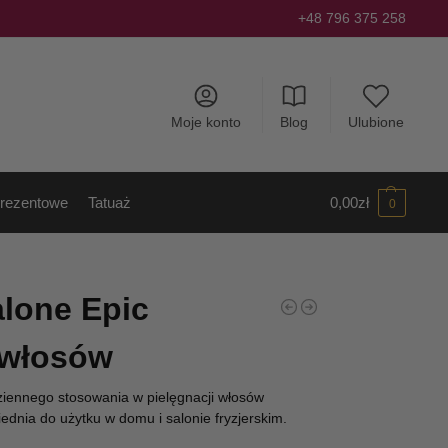
+48 796 375 258
Moje konto
Blog
Ulubione
rezentowe
Tatuaż
0,00
zł
0
alone Epic
 włosów
ennego stosowania w pielęgnacji włosów
dnia do użytku w domu i salonie fryzjerskim.