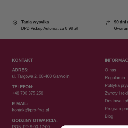
Tania wysyłka
90 dni
DPD Pickup Automat za 8,99 zł!
Gwaranc
KONTAKT
INFORMAC
ADRES:
O nas
ul. Targowa 2, 08-400 Garwolin
Regulamin
Polityka pry
TELEFON:
+48 796 375 258
Zwroty i rek
Dostawa i p
E-MAIL:
Program par
kontakt@pro-fryz.pl
Blog
GODZINY OTWARCIA:
PON-PT: 9:00-17:00