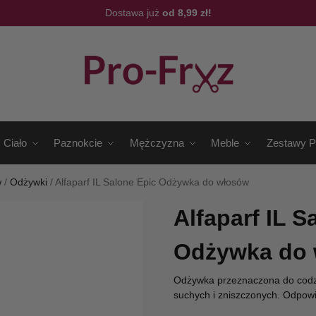
Dostawa już
od 8,99 zł!
Ciało
Paznokcie
Mężczyzna
Meble
Zestawy P
w
/
Odżywki
/
Alfaparf IL Salone Epic Odżywka do włosów
Alfaparf IL S
Odżywka do
Odżywka przeznaczona do codzi
suchych i zniszczonych. Odpowie