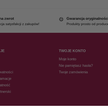
 na zwrot
Gwarancja oryginalnośc
ja satysfakcji z zakupów!
Produkty prosto od produc
JE
TWOJE KONTO
Moje konto
Nie pamiętasz hasła?
watności
Twoje zamówienia
lamacje
łatność
tnerski