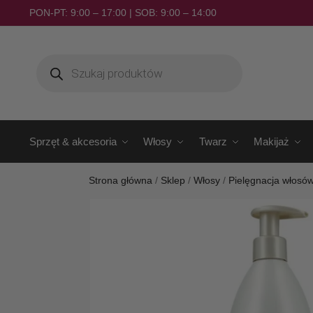
PON-PT: 9:00 – 17:00 | SOB: 9:00 – 14:00
Sprzęt & akcesoria
Włosy
Twarz
Makijaż
Strona główna
/
Sklep
/
Włosy
/
Pielęgnacja włosó