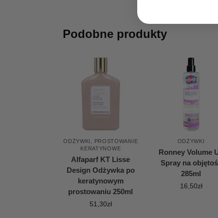
Podobne produkty
ODŻYWKI
,
PROSTOWANIE
ODŻYWKI
KERATYNOWE
Ronney Volume 
Alfaparf KT Lisse
Spray na objęto
Design Odżywka po
285ml
keratynowym
16,50
zł
prostowaniu 250ml
51,30
zł