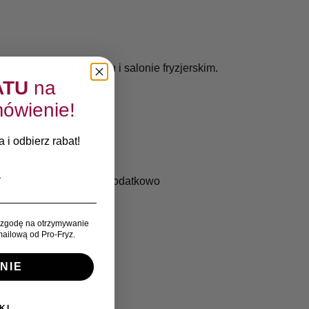
ia do użytku w domu i salonie fryzjerskim.
ATU
na
ówienie!
 i odbierz rabat!
rnej utracie wilgoci. Dodatkowo
zgodę na otrzymywanie
ać.
ailową od Pro-Fryz.
NIE
:
Alfaparf
KI