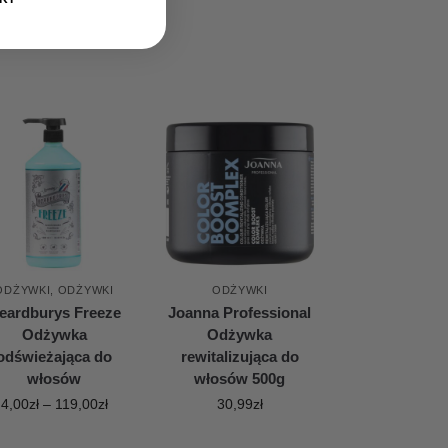
ODŻYWKI
,
ODŻYWKI
ODŻYWKI
eardburys Freeze
Joanna Professional
Odżywka
Odżywka
odświeżająca do
rewitalizująca do
włosów
włosów 500g
4,00
zł
–
119,00
zł
30,99
zł