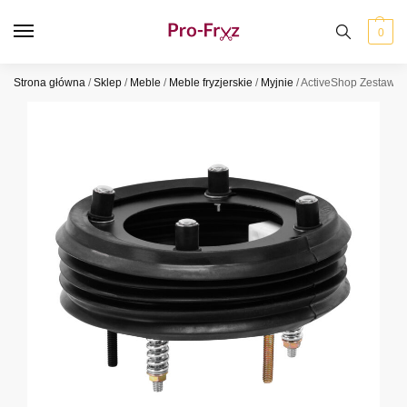
0
Strona główna
/
Sklep
/
Meble
/
Meble fryzjerskie
/
Myjnie
/
ActiveShop Zestaw mo