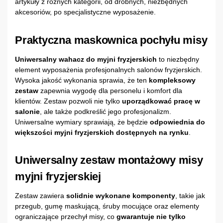
artykuły z różnych kategorii, od drobnych, niezbędnych
akcesoriów, po specjalistyczne wyposażenie.
Praktyczna maskownica pochyłu misy
Uniwersalny wahacz do myjni fryzjerskich
to niezbędny
element wyposażenia profesjonalnych salonów fryzjerskich.
Wysoka jakość wykonania sprawia, że ten
kompleksowy
zestaw
zapewnia wygodę dla personelu i komfort dla
klientów. Zestaw pozwoli nie tylko
uporządkować pracę w
salonie
, ale także podkreślić jego profesjonalizm.
Uniwersalne wymiary sprawiają, że będzie
odpowiednia do
większości myjni fryzjerskich dostępnych na rynku
.
Uniwersalny zestaw montażowy misy
myjni fryzjerskiej
Zestaw zawiera
solidnie wykonane komponenty
, takie jak
przegub, gumę maskującą, śruby mocujące oraz elementy
ograniczające przechył misy, co
gwarantuje nie tylko