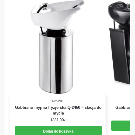
MYJNIE
Gabbiano myjnia fryzjerska Q-2460 – stacja do
Gabbiano 
mycia
1881,00
zł
Dodaj do koszyka