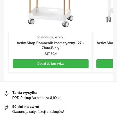
POMOCNIKI, WÓZKI
ActiveShop Pomocnik kosmetyczny 127 –
ActiveShop 
Złoto-Biały
237,60
zł
Dodaj do koszyka
Tania wysyłka
DPD Pickup Automat za 8,99 zł!
90 dni na zwrot
Gwarancja satysfakcji z zakupów!