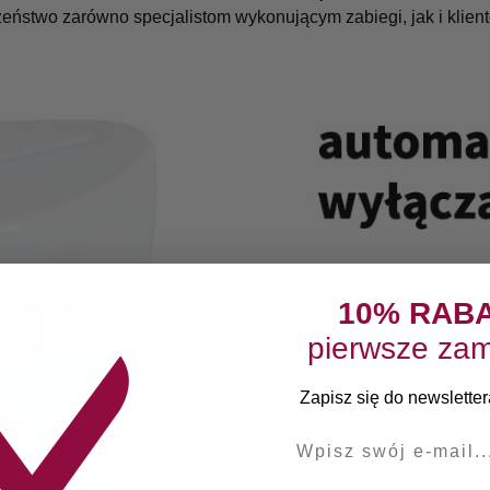
eństwo zarówno specjalistom wykonującym zabiegi, jak i klien
10% RAB
pierwsze zam
Zapisz się do newslettera
E-mail