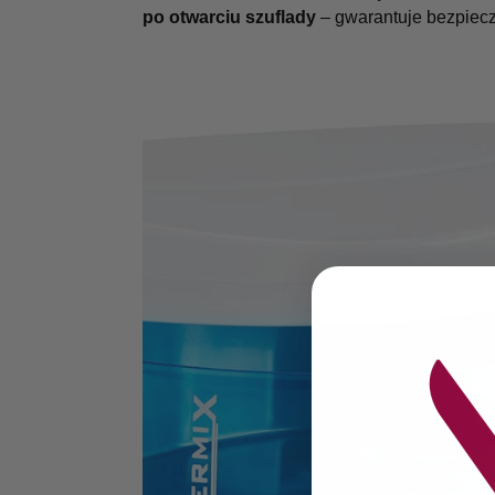
po otwarciu szuflady
– gwarantuje bezpiecz