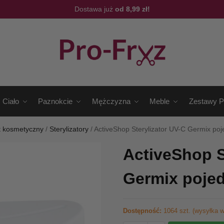
Dostawa już
od 8,99 zł!
Ciało
Paznokcie
Mężczyzna
Meble
Zestawy P
t kosmetyczny
/
Sterylizatory
/
ActiveShop Sterylizator UV-C Germix po
ActiveShop S
Germix poje
Dostępność:
1064 szt. (wysyłka w