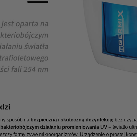
dzi
zny sposób na
bezpieczną i skuteczną dezynfekcję
bez użyci
a
bakteriobójczym działaniu promieniowania UV
– światło ult
iszczy formy żywe mikroorganizmów. Urządzenie o prostej konst