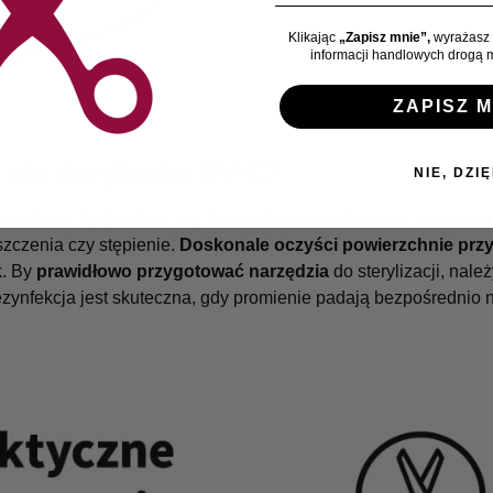
Klikając
„Zapisz mnie”,
wyrażasz 
informacji handlowych drogą m
ZAPISZ M
 się sterylizator UV-C?
NIE, DZIĘ
 salonie fryzjerskim czy kosmetycznym
. Pozwala na
spraw
szczenia czy stępienie.
Doskonale oczyści powierzchnie prz
k. By
prawidłowo przygotować narzędzia
do sterylizacji, należ
ynfekcja jest skuteczna, gdy promienie padają bezpośrednio 