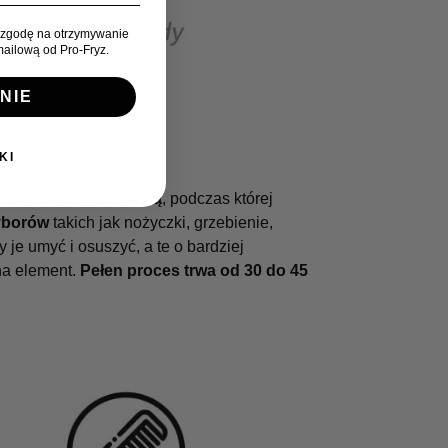
zgodę na otrzymywanie
ailową od Pro-Fryz.
NIE
KI
ną dezynfekcję suchą
, podczas której
yborów
takich jak nożyczki, grzebienie,
y je umyć i osuszyć, a te o bardziej
na element.
Pełen proces trwa od 30 do 45