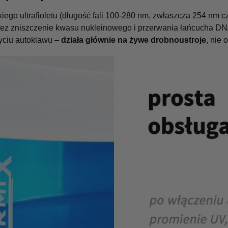
kiego ultrafioletu (długość fali 100-280 nm, zwłaszcza 254 nm c
ez zniszczenie kwasu nukleinowego i przerwania łańcucha DNA.
użyciu autoklawu –
działa głównie na żywe drobnoustroje
, nie