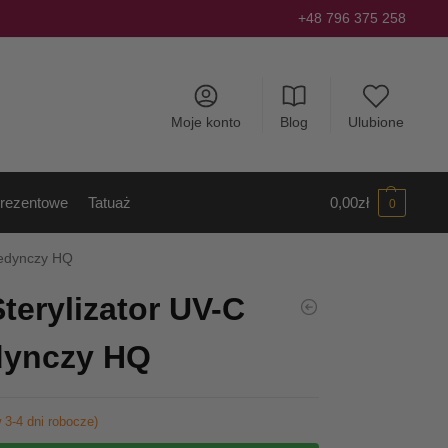
+48 796 375 258
Moje konto
Blog
Ulubione
rezentowe
Tatuaż
0,00
zł
0
jedynczy HQ
terylizator UV-C
dynczy HQ
 3-4 dni robocze)