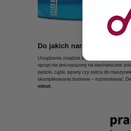
Do jakich narzędzi sprawdzi
Urządzenie znajdzie zastosowanie
w każdym
sprzęt nie jest narażony na mechaniczne zni
pędzle, cążki, pęsety czy ostrza do maszyne
skomplikowanej budowie – rozmontować. Dez
minut
.