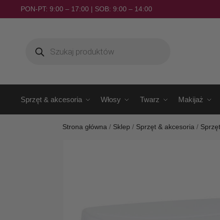
PON-PT: 9:00 – 17:00 | SOB: 9:00 – 14:00
Sprzęt & akcesoria
Włosy
Twarz
Makijaż
Strona główna
/
Sklep
/
Sprzęt & akcesoria
/
Sprzę