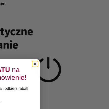
tom.
ATU
na
ówienie!
 i odbierz rabat!