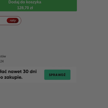
Dodaj do koszyka
128,70 zł
raty
któw
y24