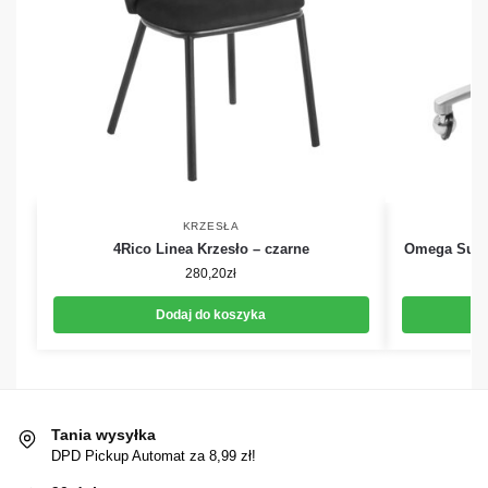
KRZESŁA
4Rico Linea Krzesło – czarne
Omega Supr
280,20
zł
Dodaj do koszyka
Tania wysyłka
DPD Pickup Automat za 8,99 zł!