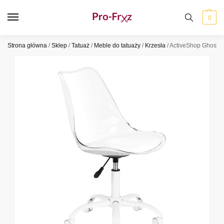
0
Strona główna
/
Sklep
/
Tatuaż
/
Meble do tatuaży
/
Krzesła
/
ActiveShop Ghost K