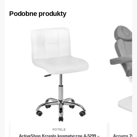
Podobne produkty
FOTELE
ActiveShop Krzesło kosmetyczne A-5299 –
Azzurro 708