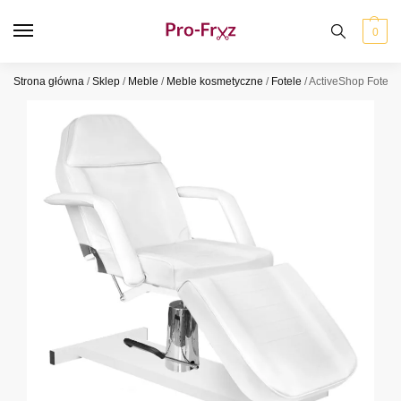
0
Strona główna
/
Sklep
/
Meble
/
Meble kosmetyczne
/
Fotele
/
ActiveShop Fotel k