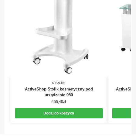
STOLIKI
ActiveShop Stolik kosmetyczny pod
ActiveSho
urządzenie 050
455,40
zł
Dodaj do koszyka