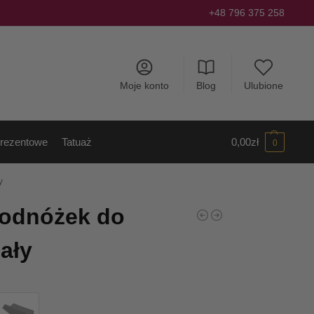
+48 796 375 258
Moje konto
Blog
Ulubione
rezentowe
Tatuaż
0,00
zł
0
y
Podnóżek do
ały