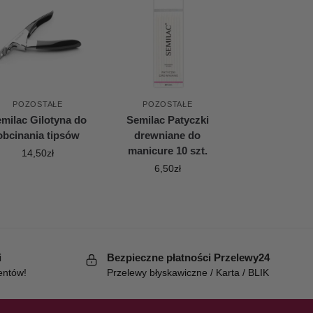
POZOSTAŁE
POZOSTAŁE
milac Gilotyna do
Semilac Patyczki
obcinania tipsów
drewniane do
manicure 10 szt.
14,50
zł
6,50
zł
i
Bezpieczne płatności Przelewy24
entów!
Przelewy błyskawiczne / Karta / BLIK