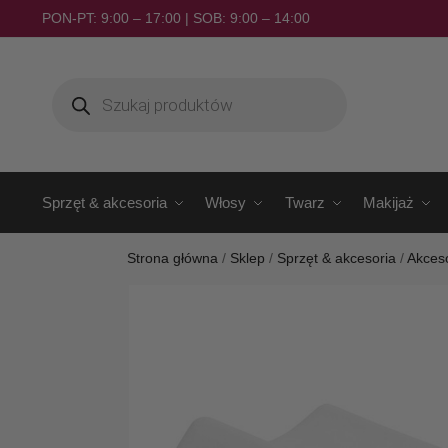
PON-PT: 9:00 – 17:00 | SOB: 9:00 – 14:00
Sprzęt & akcesoria
Włosy
Twarz
Makijaż
Strona główna
/
Sklep
/
Sprzęt & akcesoria
/
Akces