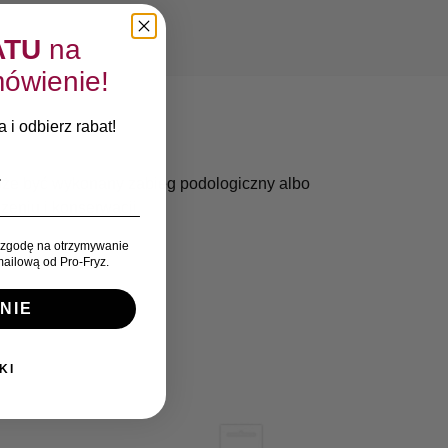
ATU
na
ówienie!
 i odbierz rabat!
oże być wykonany zabieg podologiczny albo
zeniu i konserwacji.
zgodę na otrzymywanie
ailową od Pro-Fryz.
NIE
KI