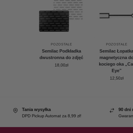
POZOSTAŁE
POZOSTAŁE
Semilac Podkładka
Semilac Łopatk
dwustronna do zdjęć
magnetyczna d
kociego oka „Ca
18,00
zł
Eye”
12,50
zł
Tania wysyłka
90 dni
DPD Pickup Automat za 8,99 zł!
Gwaranc