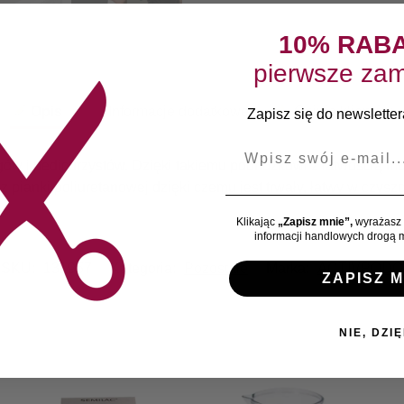
10% RAB
pierwsze zam
Opis
Informacje dodatkowe
Opinie klientów
Zapisz się do newslettera
E-mail
ów i pedicurzystów. Dzięki takiemu podnóżkowi z łatwością m
 pianki poliuretanowej dzięki czemu jest trwały, łatwy w czyszc
Klikając
„Zapisz mnie”,
wyrażasz 
informacji handlowych drogą m
SKU:
131957
Kategoria:
Pozostałe
Marka:
ACTIVPODO
ZAPISZ M
NIE, DZIĘ