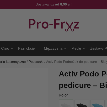
Dostawa już
od 8,99 zł!
Ciało
Paznokcie
Mężczyzna
Meble
Zestawy P
oria kosmetyczne
/
Pozostałe
/
Activ Podo Podnóżek do pedicure – Biał
Activ Podo 
pedicure – Bi
Kolor