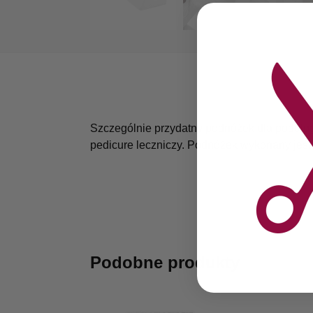
Szczególnie przydatny podnóżek dla podolog
pedicure leczniczy. Podnóżek wykonany jest z
Podobne produkty