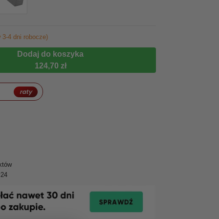
 3-4 dni robocze)
Dodaj do koszyka
124,70 zł
raty
któw
y24