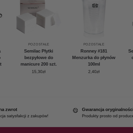
POZOSTAŁE
POZOSTAŁE
a
Semilac Płytki
Ronney #181
Se
o
bezpyłowe do
Menzurka do płynów
t
manicure 200 szt.
100ml
15,30
zł
2,40
zł
 na zwrot
Gwarancja oryginalnośc
ja satysfakcji z zakupów!
Produkty prosto od produc