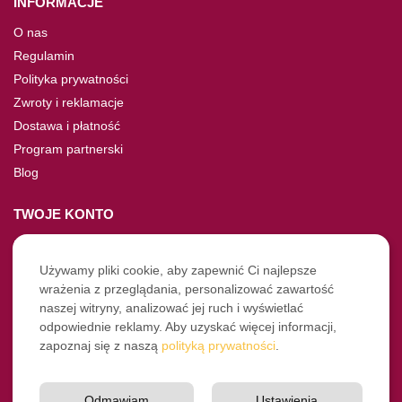
INFORMACJE
O nas
Regulamin
Polityka prywatności
Zwroty i reklamacje
Dostawa i płatność
Program partnerski
Blog
TWOJE KONTO
Moje konto
Nie pamiętasz hasła?
Używamy pliki cookie, aby zapewnić Ci najlepsze
wrażenia z przeglądania, personalizować zawartość
Twoje zamówienia
naszej witryny, analizować jej ruch i wyświetlać
odpowiednie reklamy. Aby uzyskać więcej informacji,
NASZE SOCIALE
zapoznaj się z naszą
polityką prywatności
.
Facebook
Instagram
Odmawiam
Ustawienia