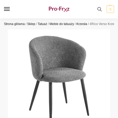
0
Strona główna
/
Sklep
/
Tatuaż
/
Meble do tatuaży
/
Krzesła
/
4Rico Verso Krzesło