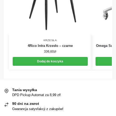
KRZESŁA
4Rico Intra Krzesło – czarne
Omega Supr
336,60
zł
Dodaj do koszyka
Tania wysyłka
DPD Pickup Automat za 8,99 zł!
90 dni na zwrot
Gwarancja satysfakcji z zakupów!