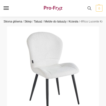
0
Strona główna
/
Sklep
/
Tatuaż
/
Meble do tatuaży
/
Krzesła
/
4Rico Lucente Krzes