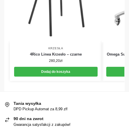
KRZESŁA
4Rico Linea Krzesło – czarne
Omega Supr
280,20
zł
Dodaj do koszyka
Tania wysyłka
DPD Pickup Automat za 8,99 zł!
90 dni na zwrot
Gwarancja satysfakcji z zakupów!