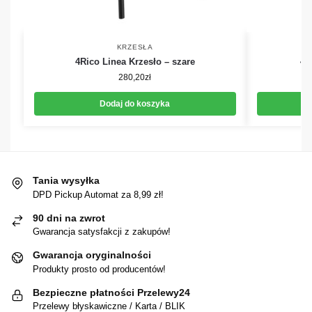
KRZESŁA
4Rico Linea Krzesło – szare
4R
280,20
zł
Dodaj do koszyka
Tania wysyłka
DPD Pickup Automat za 8,99 zł!
90 dni na zwrot
Gwarancja satysfakcji z zakupów!
Gwarancja oryginalności
Produkty prosto od producentów!
Bezpieczne płatności Przelewy24
Przelewy błyskawiczne / Karta / BLIK