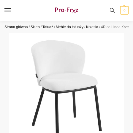
0
Strona główna
/
Sklep
/
Tatuaż
/
Meble do tatuaży
/
Krzesła
/
4Rico Linea Krzesło