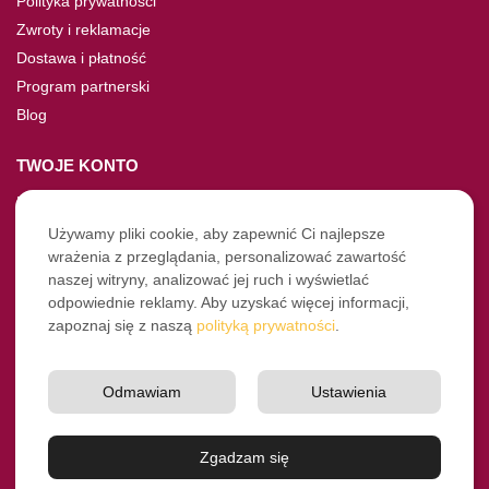
Polityka prywatności
Zwroty i reklamacje
Dostawa i płatność
Program partnerski
Blog
TWOJE KONTO
Moje konto
Nie pamiętasz hasła?
Używamy pliki cookie, aby zapewnić Ci najlepsze
wrażenia z przeglądania, personalizować zawartość
Twoje zamówienia
naszej witryny, analizować jej ruch i wyświetlać
odpowiednie reklamy. Aby uzyskać więcej informacji,
NASZE SOCIALE
zapoznaj się z naszą
polityką prywatności
.
Facebook
Instagram
Odmawiam
Ustawienia
YouTube
© Pro-Fryz.pl 2021-2026
Zgadzam się