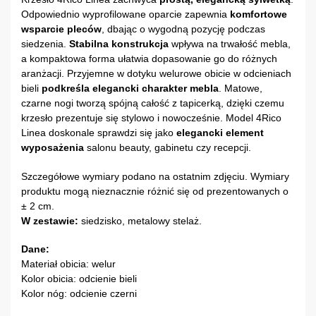
Odpowiednio wyprofilowane oparcie zapewnia
komfortowe
wsparcie pleców
, dbając o wygodną pozycję podczas
siedzenia.
Stabilna konstrukcja
wpływa na trwałość mebla,
a kompaktowa forma ułatwia dopasowanie go do różnych
aranżacji. Przyjemne w dotyku welurowe obicie w odcieniach
bieli
podkreśla elegancki charakter mebla
. Matowe,
czarne nogi tworzą spójną całość z tapicerką, dzięki czemu
krzesło prezentuje się stylowo i nowocześnie. Model 4Rico
Linea doskonale sprawdzi się jako
elegancki element
wyposażenia
salonu beauty, gabinetu czy recepcji.
Szczegółowe wymiary podano na ostatnim zdjęciu. Wymiary
produktu mogą nieznacznie różnić się od prezentowanych o
± 2 cm.
W zestawie:
siedzisko, metalowy stelaż.
Dane:
Materiał obicia: welur
Kolor obicia: odcienie bieli
Kolor nóg: odcienie czerni