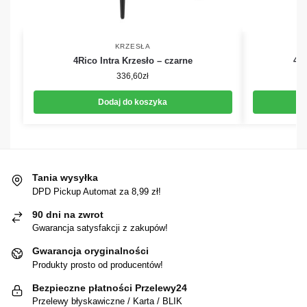
KRZESŁA
4Rico Intra Krzesło – czarne
4Ri
336,60
zł
Dodaj do koszyka
Tania wysyłka
DPD Pickup Automat za 8,99 zł!
90 dni na zwrot
Gwarancja satysfakcji z zakupów!
Gwarancja oryginalności
Produkty prosto od producentów!
Bezpieczne płatności Przelewy24
Przelewy błyskawiczne / Karta / BLIK