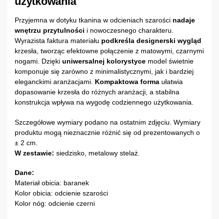
użytkowania
Przyjemna w dotyku tkanina w odcieniach szarości
nadaje
wnętrzu przytulności
i nowoczesnego charakteru.
Wyrazista faktura materiału
podkreśla designerski wygląd
krzesła, tworząc efektowne połączenie z matowymi, czarnymi
nogami. Dzięki
uniwersalnej kolorystyce
model świetnie
komponuje się zarówno z minimalistycznymi, jak i bardziej
eleganckimi aranżacjami.
Kompaktowa forma
ułatwia
dopasowanie krzesła do różnych aranżacji, a stabilna
konstrukcja wpływa na wygodę codziennego użytkowania.
Szczegółowe wymiary podano na ostatnim zdjęciu. Wymiary
produktu mogą nieznacznie różnić się od prezentowanych o
± 2 cm.
W zestawie:
siedzisko, metalowy stelaż.
Dane:
Materiał obicia: baranek
Kolor obicia: odcienie szarości
Kolor nóg: odcienie czerni