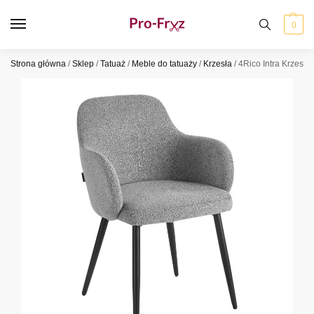
0
Strona główna
/
Sklep
/
Tatuaż
/
Meble do tatuaży
/
Krzesła
/
4Rico Intra Krzesło