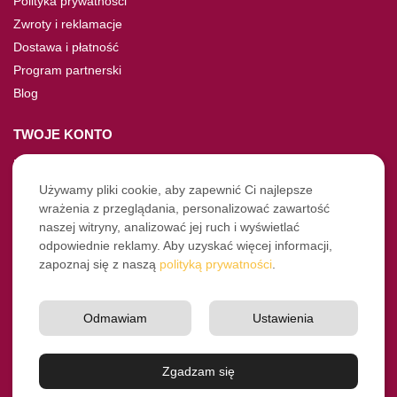
Polityka prywatności
Zwroty i reklamacje
Dostawa i płatność
Program partnerski
Blog
TWOJE KONTO
Moje konto
Nie pamiętasz hasła?
Używamy pliki cookie, aby zapewnić Ci najlepsze
wrażenia z przeglądania, personalizować zawartość
Twoje zamówienia
naszej witryny, analizować jej ruch i wyświetlać
odpowiednie reklamy. Aby uzyskać więcej informacji,
NASZE SOCIALE
zapoznaj się z naszą
polityką prywatności
.
Facebook
Instagram
Odmawiam
Ustawienia
YouTube
© Pro-Fryz.pl 2021-2026
Zgadzam się