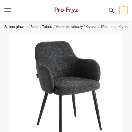
0
Strona główna
/
Sklep
/
Tatuaż
/
Meble do tatuaży
/
Krzesła
/
4Rico Intra Krzesło