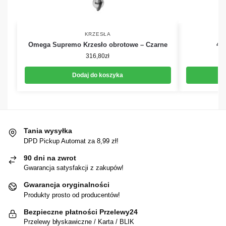
KRZESŁA
Omega Supremo Krzesło obrotowe – Czarne
4R
316,80
zł
Dodaj do koszyka
Tania wysyłka
DPD Pickup Automat za 8,99 zł!
90 dni na zwrot
Gwarancja satysfakcji z zakupów!
Gwarancja oryginalności
Produkty prosto od producentów!
Bezpieczne płatności Przelewy24
Przelewy błyskawiczne / Karta / BLIK