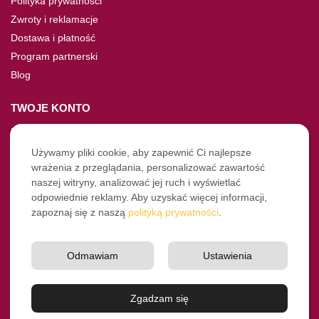
Polityka prywatności
Zwroty i reklamacje
Dostawa i płatność
Program partnerski
Blog
TWOJE KONTO
Moje konto
Nie pamiętasz hasła?
Używamy pliki cookie, aby zapewnić Ci najlepsze
wrażenia z przeglądania, personalizować zawartość
Twoje zamówienia
naszej witryny, analizować jej ruch i wyświetlać
odpowiednie reklamy. Aby uzyskać więcej informacji,
NASZE SOCIALE
zapoznaj się z naszą
polityką prywatności
.
Facebook
Instagram
Odmawiam
Ustawienia
YouTube
© Pro-Fryz.pl 2021-2026
Zgadzam się