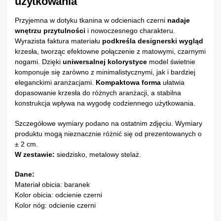
użytkowania
Przyjemna w dotyku tkanina w odcieniach czerni
nadaje
wnętrzu przytulności
i nowoczesnego charakteru.
Wyrazista faktura materiału
podkreśla designerski wygląd
krzesła, tworząc efektowne połączenie z matowymi, czarnymi
nogami. Dzięki
uniwersalnej kolorystyce
model świetnie
komponuje się zarówno z minimalistycznymi, jak i bardziej
eleganckimi aranżacjami.
Kompaktowa forma
ułatwia
dopasowanie krzesła do różnych aranżacji, a stabilna
konstrukcja wpływa na wygodę codziennego użytkowania.
Szczegółowe wymiary podano na ostatnim zdjęciu. Wymiary
produktu mogą nieznacznie różnić się od prezentowanych o
± 2 cm.
W zestawie:
siedzisko, metalowy stelaż.
Dane:
Materiał obicia: baranek
Kolor obicia: odcienie czerni
Kolor nóg: odcienie czerni