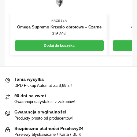
KRZESŁA
Omega Supremo Krzesło obrotowe – Czarne
4R
316,80
zł
Dodaj do koszyka
Tania wysyłka
DPD Pickup Automat za 8,99 zł!
90 dni na zwrot
Gwarancja satysfakcji z zakupów!
Gwarancja oryginalności
Produkty prosto od producentów!
Bezpieczne płatności Przelewy24
Przelewy błyskawiczne / Karta / BLIK