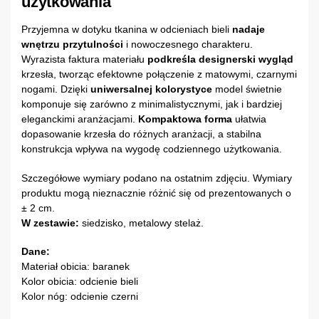
użytkowania
Przyjemna w dotyku tkanina w odcieniach bieli
nadaje
wnętrzu przytulności
i nowoczesnego charakteru.
Wyrazista faktura materiału
podkreśla designerski wygląd
krzesła, tworząc efektowne połączenie z matowymi, czarnymi
nogami. Dzięki
uniwersalnej kolorystyce
model świetnie
komponuje się zarówno z minimalistycznymi, jak i bardziej
eleganckimi aranżacjami.
Kompaktowa forma
ułatwia
dopasowanie krzesła do różnych aranżacji, a stabilna
konstrukcja wpływa na wygodę codziennego użytkowania.
Szczegółowe wymiary podano na ostatnim zdjęciu. Wymiary
produktu mogą nieznacznie różnić się od prezentowanych o
± 2 cm.
W zestawie:
siedzisko, metalowy stelaż.
Dane:
Materiał obicia: baranek
Kolor obicia: odcienie bieli
Kolor nóg: odcienie czerni