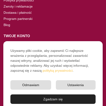
Polityka prywatności
Zwroty i reklamacje
Dostawa i płatność
Program partnerski
Blog
TWOJE KONTO
Moje konto
Nie pamiętasz hasła?
Używamy pliki cookie, aby zapewnić Ci najlepsze
wrażenia z przeglądania, personalizować zawartość
Twoje zamówienia
naszej witryny, analizować jej ruch i wyświetlać
odpowiednie reklamy. Aby uzyskać więcej informacji,
NASZE SOCIALE
zapoznaj się z naszą
polityką prywatności
.
Facebook
Instagram
Odmawiam
Ustawienia
YouTube
© Pro-Fryz.pl 2021-2026
Zgadzam się