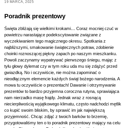
19 MARCA, 2025
Poradnik prezentowy
Święta zbliżają się wielkimi krokami… Coraz mocniej czuć w
powietrzu narastające podekscytowanie związane z
wyczekiwaniem tego magicznego okresu. Spotkania z
najbliższymi, smakowanie świątecznych potraw, zdobienie
choinki roznoszącej piękny zapach po naszym mieszkanku.
Powoli zaczynamy wypatrywać pierwszego śniegu, mając z
tyłu głowy dylemat czy w tym roku uda mu się zdążyć przed
gwiazdką. No i oczywiście, nie można zapominać o
nieodłącznym elemencie każdych świąt bożego narodzenia. A
mowa tu oczywiście o prezentach! Dawanie i otrzymywanie
prezentów to bardzo przyjemna coroczna rutyna, sprawiająca
nam nierzadko masę frajdy. Jednak wraz z rosnącą
niecierpliwością wyjątkowego klimatu, często nadchodzi mętlik
co kupić swoim bliskim, by sprawić im jak największą
przyjemność. Chcąc zdjąć z twoich barków to brzemię,
przygotowaliśmy ten o to poradnik prezentowy mający na celu