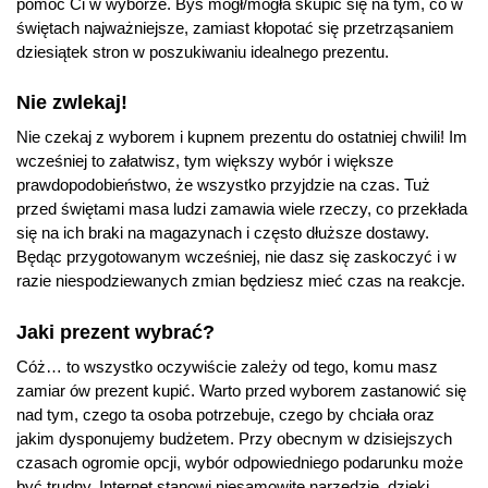
pomóc Ci w wyborze. Byś mógł/mogła skupić się na tym, co w
świętach najważniejsze, zamiast kłopotać się przetrząsaniem
dziesiątek stron w poszukiwaniu idealnego prezentu.
Nie zwlekaj!
Nie czekaj z wyborem i kupnem prezentu do ostatniej chwili! Im
wcześniej to załatwisz, tym większy wybór i większe
prawdopodobieństwo, że wszystko przyjdzie na czas. Tuż
przed świętami masa ludzi zamawia wiele rzeczy, co przekłada
się na ich braki na magazynach i często dłuższe dostawy.
Będąc przygotowanym wcześniej, nie dasz się zaskoczyć i w
razie niespodziewanych zmian będziesz mieć czas na reakcje.
Jaki prezent wybrać?
Cóż… to wszystko oczywiście zależy od tego, komu masz
zamiar ów prezent kupić. Warto przed wyborem zastanowić się
nad tym, czego ta osoba potrzebuje, czego by chciała oraz
jakim dysponujemy budżetem. Przy obecnym w dzisiejszych
czasach ogromie opcji, wybór odpowiedniego podarunku może
być trudny. Internet stanowi niesamowite narzędzie, dzięki