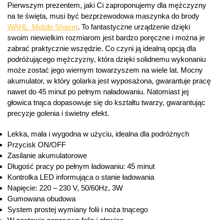
Pierwszym prezentem, jaki Ci zaproponujemy dla mężczyzny
na te święta, musi być bezprzewodowa maszynka do brody
WAHL Mobile Shaver
. To fantastyczne urządzenie dzięki
swoim niewielkim rozmiarom jest bardzo poręczne i można je
zabrać praktycznie wszędzie. Co czyni ją idealną opcją dla
podróżującego mężczyzny, która dzięki solidnemu wykonaniu
może zostać jego wiernym towarzyszem na wiele lat. Mocny
akumulator, w który golarka jest wyposażona, gwarantuje pracę
nawet do 45 minut po pełnym naładowaniu. Natomiast jej
głowica tnąca dopasowuje się do kształtu twarzy, gwarantując
precyzje golenia i świetny efekt.
Lekka, mała i wygodna w użyciu, idealna dla podróżnych
Przycisk ON/OFF
Zasilanie akumulatorowe
Długość pracy po pełnym ładowaniu: 45 minut
Kontrolka LED informująca o stanie ładowania
Napięcie: 220 – 230 V, 50/60Hz, 3W
Gumowana obudowa
System prostej wymiany folii i noża tnącego