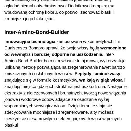
oglądać niemal natychmiastowo! Dodatkowo komplex ma
wbudowaną ochronę koloru, co pozwoli zachować blask i
zmniejsza jego blaknięcie.
Inter-Amino-Bond-Builder
Innowacyjna technologia
zastosowana w kosmetykach lini
Dualsenses Bondpro sprawi, że twoje włosy będą
wzmocnione
od wewnątrz i bardziej odporne na uszkodzenia
. Inter-
Amino-Bond-Builder bo o nim właśnie tutaj mowa, wykorzystuje
unikalną metodę pozwalającą na zregenerowanie nawet bardzo
zniszczonych i osłabionych włosów.
Peptydy i aminokwasy
znajdujące się w formule kosmetyków,
wnikają w głąb włosa
i
znajdują miejsca gdzie ich struktura jest uszkodzona. Następnie
ekstrakty z alg czerwonych i brunatnych, tworzą nowe wiązania
jonowe i wodorowe odpowiadające za osadzanie wyżej
wspomnianych wewnątrz włosa. Dzięki temu te stają się
zdecydowanie mocniejsze i zregenerowane, a ty możesz
cieszyć się niesamowitym efektem pięknych włosów pełnych
blasku!