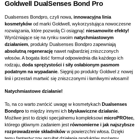
Goldwell DualSenses Bond Pro
Dualsenses Bondpro, czyli nowa,
innowacyjna linia
kosmetyków
od marki Goldwell, wykorzystująca nowoczesne
rozwiązania, które pozwolą Ci osiągnąć
niesamowite efekty!
Wyróżniające się na rynku swoim
natychmiastowym
działaniem
, produkty Dualsenses Bondpro zapewniają
absolutną regenerację
nawet najbardziej zniszczonych
włosów. A bogata ilość formuł odpowiednia dla każdego ich
rodzaju,
doda sprężystości i siły osłabionym pasmom
podatnym na wypadanie
. Sięgnij po produkty Goldwel z nowej
linii i przestań martwić się zniszczonymi i łamliwymi włosami!
Natychmiastowe działanie!
To, na co warto zwrócić uwagę w kosmetykach
Dualsenses
Bondpro
to między innymi ich
błyskawiczne działanie
.
Możliwe jest to dzięki specjalnemu kompleksowi
microPROtec
,
którego głównym zadaniem jest
równomierne i jak najszybsze
rozprowadzenie składników
w powierzchni włosa. Dzięki
temu fantastyczny rezultat działania produktów możemy