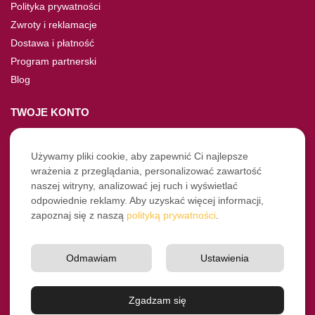
Polityka prywatności
Zwroty i reklamacje
Dostawa i płatność
Program partnerski
Blog
TWOJE KONTO
Moje konto
Nie pamiętasz hasła?
Używamy pliki cookie, aby zapewnić Ci najlepsze
wrażenia z przeglądania, personalizować zawartość
Twoje zamówienia
naszej witryny, analizować jej ruch i wyświetlać
odpowiednie reklamy. Aby uzyskać więcej informacji,
NASZE SOCIALE
zapoznaj się z naszą
polityką prywatności
.
Facebook
Instagram
Odmawiam
Ustawienia
YouTube
© Pro-Fryz.pl 2021-2026
Zgadzam się